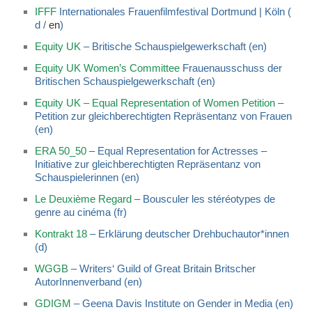
IFFF
Internationales Frauenfilmfestival Dortmund | Köln (
d /
en
)
Equity UK
– Britische Schauspielgewerkschaft (en)
Equity UK Women’s Committee
Frauenausschuss der
Britischen Schauspielgewerkschaft (en)
Equity UK – Equal Representation of Women Petition
–
Petition zur gleichberechtigten Repräsentanz von Frauen
(en)
ERA 50_50
– Equal Representation for Actresses –
Initiative zur gleichberechtigten Repräsentanz von
Schauspielerinnen (en)
Le Deuxième Regard
–
Bousculer les stéréotypes de
genre au cinéma (fr)
Kontrakt 18
– Erklärung deutscher Drehbuchautor*innen
(d)
WGGB
– Writers‘ Guild of Great Britain Britscher
AutorInnenverband (en)
GDIGM
– Geena Davis Institute on Gender in Media (en)