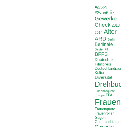
#2v6pN
6-
#2von6
Gewerke-
Check
2013
Alter
2014
ARD
Berlin
Berlinale
Bester Film
BFFS
Deutscher
Filmpreis
Deutschlandradio
Kultur
Diversität
Drehbuch
Einschaltquote
FFA
Europa
Frauenan
Frauenquote
Frauenrollen
Gagen
Geschlechtergerech
Gewerke-