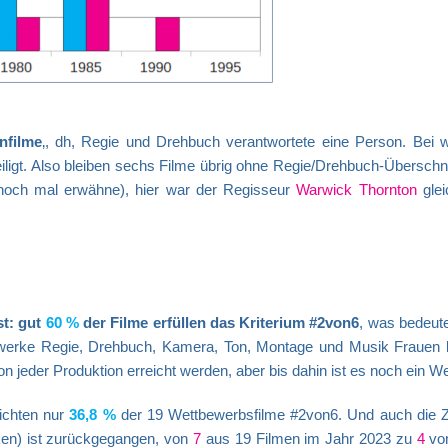
nfilme
‚, dh, Regie und Drehbuch verantwortete eine Person. Bei w
ligt. Also bleiben sechs Filme übrig ohne Regie/Drehbuch-Überschn
noch mal erwähne), hier war der Regisseur
Warwick Thornton
glei
st: gut
60 %
der Filme erfüllen das Kriterium #2von6
, was bedeute
erke Regie, Drehbuch, Kamera, Ton, Montage und Musik Frauen be
on jeder Produktion erreicht werden, aber bis dahin ist es noch ein W
eichten nur
36,8 %
der 19 Wettbewerbsfilme #2von6. Und auch die Z
ken) ist zurückgegangen,
von
7
aus 19
Filmen
im Jahr 2023 zu
4
vo