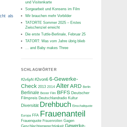
und Visitenkarte
Sorgearbeit und Konsens im Film
cht als
Wir brauchen mehr Vorbilder
TATORTE Sommer 2025 – Erstes
Zwischenziel erreicht
Die erste Tuttle-Berlinale, Februar 25
TATORT: Was vom Jahre übrig blieb
… and Baby makes Three
SCHLAGWÖRTER
6-Gewerke-
#2von6
#2v6pN
Alter
ARD
Check
2013
2014
Berlin
BFFS
Berlinale
Deutscher
Bester Film
Filmpreis
Deutschlandradio Kultur
Drehbuch
Diversität
Einschaltquote
Frauenanteil
FFA
Europa
Frauenquote
Frauenrollen
Gagen
Gewerke-
Geschlechtergerechtigkeit