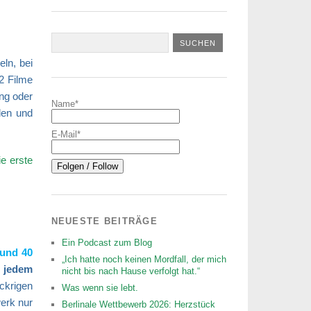
ln, bei
2 Filme
ng oder
Name*
len und
E-Mail*
e erste
NEUESTE BEITRÄGE
Ein Podcast zum Blog
 und 40
„Ich hatte noch keinen Mordfall, der mich
t jedem
nicht bis nach Hause verfolgt hat.“
ickrigen
Was wenn sie lebt.
erk nur
Berlinale Wettbewerb 2026: Herzstück