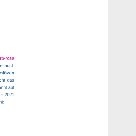
rb-rosa
te auch
lmlöwin
icht das
annt auf
der 2021
ht: