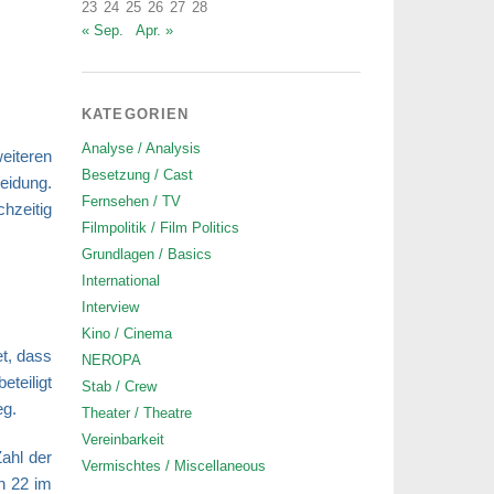
23
24
25
26
27
28
« Sep.
Apr. »
KATEGORIEN
Analyse / Analysis
eiteren
Besetzung / Cast
eidung.
Fernsehen / TV
chzeitig
Filmpolitik / Film Politics
Grundlagen / Basics
International
Interview
Kino / Cinema
t, dass
NEROPA
teiligt
Stab / Crew
eg.
Theater / Theatre
Vereinbarkeit
ahl der
Vermischtes / Miscellaneous
n 22
im