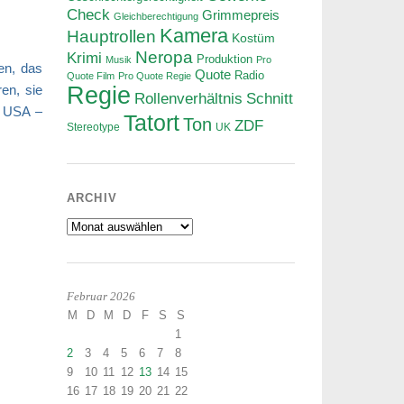
Check
Grimmepreis
Gleichberechtigung
Kamera
Hauptrollen
Kostüm
Neropa
Krimi
Produktion
Musik
Pro
en, das
Quote
Radio
Quote Film
Pro Quote Regie
en, sie
Regie
Rollenverhältnis
Schnitt
n USA –
Tatort
Ton
ZDF
Stereotype
UK
ARCHIV
Archiv
Februar 2026
M
D
M
D
F
S
S
1
2
3
4
5
6
7
8
9
10
11
12
13
14
15
16
17
18
19
20
21
22