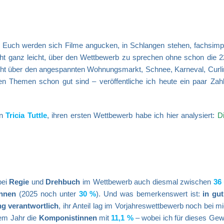
n Euch werden sich Filme angucken, in Schlangen stehen, fachsimpe
cht ganz leicht, über den Wettbewerb zu sprechen ohne schon die 2
icht über den angespannten Wohnungsmarkt, Schnee, Karneval, Curli
den Themen schon gut sind – veröffentliche ich heute ein paar Zah
on
Tricia Tuttle
, ihren ersten Wettbewerb habe ich hier analysiert:
Di
bei
Regie
und
Drehbuch
im Wettbewerb auch diesmal zwischen
36
innen
(2025 noch unter
30 %
). Und was bemerkenswert ist:
in gu
ng verantwortlich
, ihr Anteil lag im Vorjahreswettbewerb noch bei m
sem Jahr die
Komponistinnen
mit
11,1 %
– wobei ich für dieses Gew