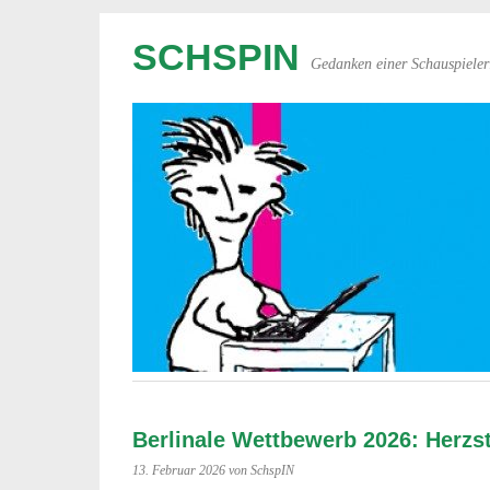
SCHSPIN
Gedanken einer Schauspieler
Berlinale Wettbewerb 2026: Herzst
13. Februar 2026
von SchspIN