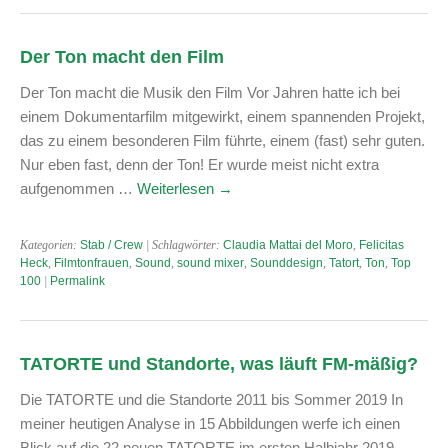
Der Ton macht den Film
Der Ton macht die Musik den Film Vor Jahren hatte ich bei
einem Dokumentarfilm mitgewirkt, einem spannenden Projekt,
das zu einem besonderen Film führte, einem (fast) sehr guten.
Nur eben fast, denn der Ton! Er wurde meist nicht extra
aufgenommen …
Weiterlesen
→
Kategorien:
Stab / Crew
| Schlagwörter:
Claudia Mattai del Moro
,
Felicitas
Heck
,
Filmtonfrauen
,
Sound
,
sound mixer
,
Sounddesign
,
Tatort
,
Ton
,
Top
100
|
Permalink
TATORTE und Standorte, was läuft FM-mäßig?
Die TATORTE und die Standorte 2011 bis Sommer 2019 In
meiner heutigen Analyse in 15 Abbildungen werfe ich einen
Blick auf die 22 neuen TATORTE im ersten Halbjahr 2019,