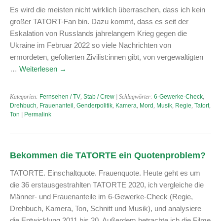
Es wird die meisten nicht wirklich überraschen, dass ich kein
großer TATORT-Fan bin. Dazu kommt, dass es seit der
Eskalation von Russlands jahrelangem Krieg gegen die
Ukraine im Februar 2022 so viele Nachrichten von
ermordeten, gefolterten Zivilist:innen gibt, von vergewaltigten
…
Weiterlesen
→
Kategorien:
Fernsehen / TV
,
Stab / Crew
| Schlagwörter:
6-Gewerke-Check
,
Drehbuch
,
Frauenanteil
,
Genderpolitik
,
Kamera
,
Mord
,
Musik
,
Regie
,
Tatort
,
Ton
|
Permalink
Bekommen die TATORTE ein Quotenproblem?
TATORTE. Einschaltquote. Frauenquote. Heute geht es um
die 36 erstausgestrahlten TATORTE 2020, ich vergleiche die
Männer- und Frauenanteile im 6-Gewerke-Check (Regie,
Drehbuch, Kamera, Ton, Schnitt und Musik), und analysiere
die Entwicklung 2011 bis 20. Außerdem betrachte ich die Filme