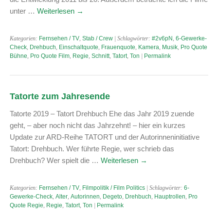
unter …
Weiterlesen
→
Kategorien:
Fernsehen / TV
,
Stab / Crew
| Schlagwörter:
#2v6pN
,
6-Gewerke-
Check
,
Drehbuch
,
Einschaltquote
,
Frauenquote
,
Kamera
,
Musik
,
Pro Quote
Bühne
,
Pro Quote Film
,
Regie
,
Schnitt
,
Tatort
,
Ton
|
Permalink
Tatorte zum Jahresende
Tatorte 2019 – Tatort Drehbuch Ehe das Jahr 2019 zuende
geht, – aber noch nicht das Jahrzehnt! – hier ein kurzes
Update zur ARD-Reihe TATORT und der Autorinneninitiative
Tatort: Drehbuch. Wer führte Regie, wer schrieb das
Drehbuch? Wer spielt die …
Weiterlesen
→
Kategorien:
Fernsehen / TV
,
Filmpolitik / Film Politics
| Schlagwörter:
6-
Gewerke-Check
,
Alter
,
Autorinnen
,
Degeto
,
Drehbuch
,
Hauptrollen
,
Pro
Quote Regie
,
Regie
,
Tatort
,
Ton
|
Permalink