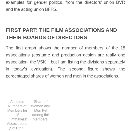
examples for gender politics, from the directors’ union BVR
and the acting union BFFS.
FIRST PART: THE FILM ASSOCIATIONS AND
THEIR BOARDS OF DIRECTORS
The first graph shows the number of members of the 18
associations (costume and production design are really one
association, the VSK – but I am listing the divisions separately
in today’s evaluation). The second figure shows the
percentaged shares of women and men in the associations.
Absolute
Share of
Numbers of
Women and
Members for
Men [%]
18
among the
Filmmakers’
Members.
Associations
(Set Prod.,