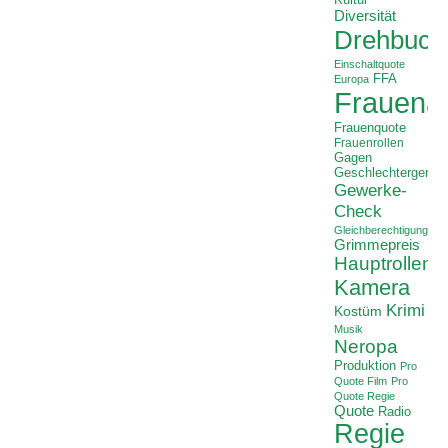
Kultur
Diversität
Drehbuch
Einschaltquote
FFA
Europa
Frauenan
Frauenquote
Frauenrollen
Gagen
Geschlechtergerech
Gewerke-
Check
Gleichberechtigung
Grimmepreis
Hauptrollen
Kamera
Krimi
Kostüm
Musik
Neropa
Produktion
Pro
Quote Film
Pro
Quote Regie
Quote
Radio
Regie