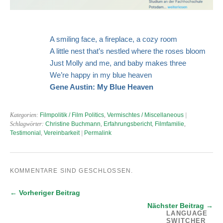
A smiling face, a fireplace, a cozy room
A little nest that’s nestled where the roses bloom
Just Molly and me, and baby makes three
We’re happy in my blue heaven
Gene Austin: My Blue Heaven
Kategorien:
Filmpolitik / Film Politics
,
Vermischtes / Miscellaneous
|
Schlagwörter:
Christine Buchmann
,
Erfahrungsbericht
,
Filmfamilie
,
Testimonial
,
Vereinbarkeit
|
Permalink
KOMMENTARE SIND GESCHLOSSEN.
← Vorheriger Beitrag
Nächster Beitrag →
LANGUAGE
SWITCHER