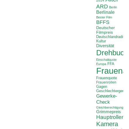
2014
ARD
Berlin
Berlinale
Bester Film
BFFS
Deutscher
Filmpreis
Deutschlandradio
Kultur
Diversität
Drehbuch
Einschaltquote
FFA
Europa
Frauenan
Frauenquote
Frauenrollen
Gagen
Geschlechtergerech
Gewerke-
Check
Gleichberechtigung
Grimmepreis
Hauptrollen
Kamera