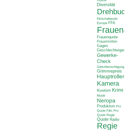
Kultur
Diversität
Drehbuch
Einschaltquote
FFA
Europa
Frauenan
Frauenquote
Frauenrollen
Gagen
Geschlechtergerech
Gewerke-
Check
Gleichberechtigung
Grimmepreis
Hauptrollen
Kamera
Krimi
Kostüm
Musik
Neropa
Produktion
Pro
Quote Film
Pro
Quote Regie
Quote
Radio
Regie