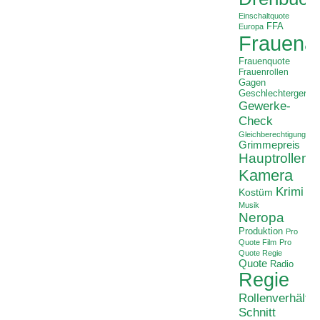
Einschaltquote
FFA
Europa
Frauenan
Frauenquote
Frauenrollen
Gagen
Geschlechtergerech
Gewerke-
Check
Gleichberechtigung
Grimmepreis
Hauptrollen
Kamera
Krimi
Kostüm
Musik
Neropa
Produktion
Pro
Quote Film
Pro
Quote Regie
Quote
Radio
Regie
Rollenverhältni
Schnitt