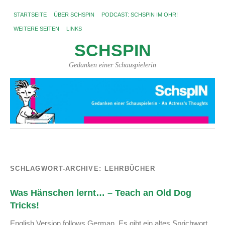
STARTSEITE
ÜBER SCHSPIN
PODCAST: SCHSPIN IM OHR!
WEITERE SEITEN
LINKS
SCHSPIN
Gedanken einer Schauspielerin
SCHLAGWORT-ARCHIVE:
LEHRBÜCHER
Was Hänschen lernt… – Teach an Old Dog
Tricks!
English Version follows German. Es gibt ein altes Sprichwort