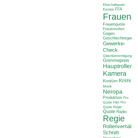
Einschaltquote
FFA
Europa
Frauenan
Frauenquote
Frauenrollen
Gagen
Geschlechtergerech
Gewerke-
Check
Gleichberechtigung
Grimmepreis
Hauptrollen
Kamera
Krimi
Kostüm
Musik
Neropa
Produktion
Pro
Quote Film
Pro
Quote Regie
Quote
Radio
Regie
Rollenverhältni
Schnitt