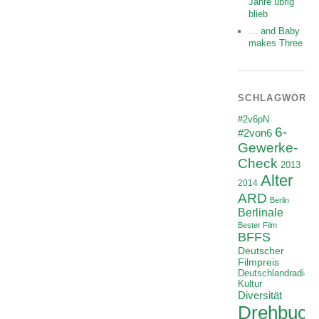
Jahre übrig
blieb
… and Baby
makes Three
SCHLAGWÖRT
#2v6pN
6-
#2von6
Gewerke-
Check
2013
Alter
2014
ARD
Berlin
Berlinale
Bester Film
BFFS
Deutscher
Filmpreis
Deutschlandradio
Kultur
Diversität
Drehbuch