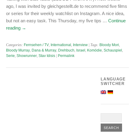
ago, I was invited by gleichgestellt.de to recommend five films
or series for their weekly watchlist on Instagram. A nice idea,
but not an easy task. This Thursday, my five tips …
Continue
reading
→
Categories:
Fernsehen / TV
,
International
,
Interview
| Tags:
Bloody Mori
,
Bloody Murray
,
Dana & Murray
,
Drehbuch
,
Israel
,
Komödie
,
Schauspiel
,
Serie
,
Showrunner
,
Stav Idisis
|
Permalink
LANGUAGE
SWITCHER