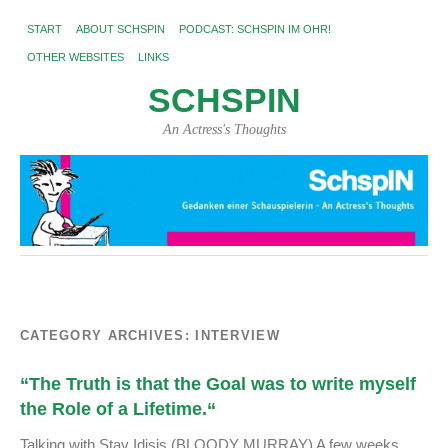
START
ABOUT SCHSPIN
PODCAST: SCHSPIN IM OHR!
OTHER WEBSITES
LINKS
SCHSPIN
An Actress's Thoughts
CATEGORY ARCHIVES:
INTERVIEW
“The Truth is that the Goal was to write myself
the Role of a Lifetime.“
Talking with Stav Idisis (BLOODY MURRAY) A few weeks