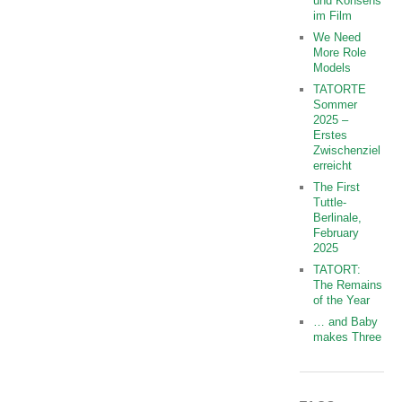
und Konsens
im Film
We Need
More Role
Models
TATORTE
Sommer
2025 –
Erstes
Zwischenziel
erreicht
The First
Tuttle-
Berlinale,
February
2025
TATORT:
The Remains
of the Year
… and Baby
makes Three