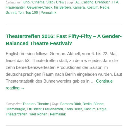
Categories:
Kino / Cinema
,
Stab / Crew
| Tags:
AL
,
Casting
,
Drehbuch
,
FFA
,
Frauenanteil
,
Gewerke-Check
,
Iris Berben
,
Kamera
,
Kostüm
,
Regie
,
Schnitt
,
Ton
,
Top 100
|
Permalink
Theatertreffen 2016: Fast Fifty-Fifty – A Gender-
Balanced Theatre Festival?
English Version follows German. Aktuell, vom 6. bis 22. Mai,
findet das 53. Theatertreffen statt, zu dem wie jedes Jahr die
zehn bemerkenswertesten Produktionen der Saison im
deutschsprachigen Raum nach Berlin eingeladen wurden. Laut
Theaterstatistik des Bühnenvereins gab es in …
Continue
reading
→
Categories:
Theater / Theatre
| Tags:
Barbara Bürk
,
Berlin
,
Bühne
,
Dramaturgie
,
Effi Briest
,
Frauenanteil
,
Karin Beier
,
Kostüm
,
Regie
,
Theatertreffen
,
Yael Ronen
|
Permalink