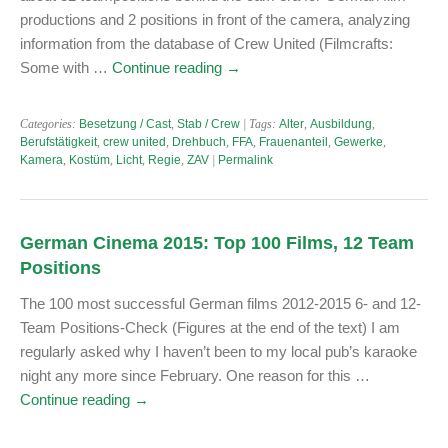
productions and 2 positions in front of the camera, analyzing
information from the database of Crew United (Filmcrafts:
Some with …
Continue reading
→
Categories:
Besetzung / Cast
,
Stab / Crew
| Tags:
Alter
,
Ausbildung
,
Berufstätigkeit
,
crew united
,
Drehbuch
,
FFA
,
Frauenanteil
,
Gewerke
,
Kamera
,
Kostüm
,
Licht
,
Regie
,
ZAV
|
Permalink
German Cinema 2015: Top 100 Films, 12 Team
Positions
The 100 most successful German films 2012-2015 6- and 12-
Team Positions-Check (Figures at the end of the text) I am
regularly asked why I haven’t been to my local pub’s karaoke
night any more since February. One reason for this …
Continue reading
→