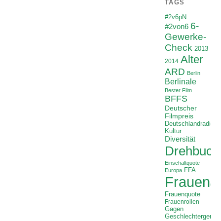
TAGS
#2v6pN
6-
#2von6
Gewerke-
Check
2013
Alter
2014
ARD
Berlin
Berlinale
Bester Film
BFFS
Deutscher
Filmpreis
Deutschlandradio
Kultur
Diversität
Drehbuch
Einschaltquote
FFA
Europa
Frauenan
Frauenquote
Frauenrollen
Gagen
Geschlechtergerech