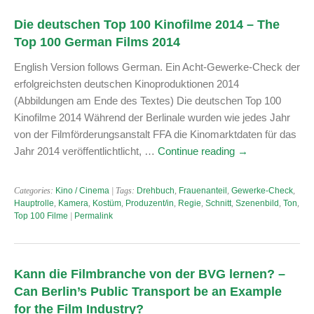
Die deutschen Top 100 Kinofilme 2014 – The
Top 100 German Films 2014
English Version follows German. Ein Acht-Gewerke-Check der
erfolgreichsten deutschen Kinoproduktionen 2014
(Abbildungen am Ende des Textes) Die deutschen Top 100
Kinofilme 2014 Während der Berlinale wurden wie jedes Jahr
von der Filmförderungsanstalt FFA die Kinomarktdaten für das
Jahr 2014 veröffentlichtlicht, …
Continue reading
→
Categories:
Kino / Cinema
| Tags:
Drehbuch
,
Frauenanteil
,
Gewerke-Check
,
Hauptrolle
,
Kamera
,
Kostüm
,
Produzent/in
,
Regie
,
Schnitt
,
Szenenbild
,
Ton
,
Top 100 Filme
|
Permalink
Kann die Filmbranche von der BVG lernen? –
Can Berlin’s Public Transport be an Example
for the Film Industry?