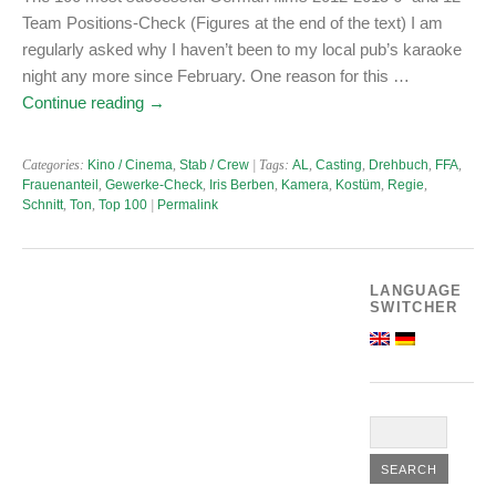
Team Positions-Check (Figures at the end of the text) I am
regularly asked why I haven’t been to my local pub’s karaoke
night any more since February. One reason for this …
Continue reading
→
Categories:
Kino / Cinema
,
Stab / Crew
| Tags:
AL
,
Casting
,
Drehbuch
,
FFA
,
Frauenanteil
,
Gewerke-Check
,
Iris Berben
,
Kamera
,
Kostüm
,
Regie
,
Schnitt
,
Ton
,
Top 100
|
Permalink
LANGUAGE
SWITCHER