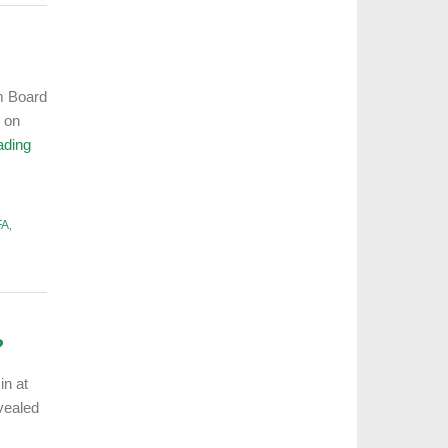
lm Board
 on
ading
FA
,
?
in at
vealed