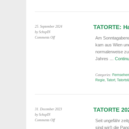
TATORTE: Ha
25. September 2024
by SchspIN
on
Comments Off
Am Sonntagabend 
TATORTE:
kam aus Wien und 
Halbzeit
normalerweise zu
2024
Jahres …
Contin
Categories:
Fernsehen
Regie
,
Tatort
,
Tatortst
TATORTE 202
31. December 2023
by SchspIN
on
Comments Off
Seit ungefähr zei
TATORTE
sind wir!) die Pa