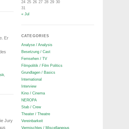
24
25
26
27
28
29
30
31
« Jul
CATEGORIES
. Er
Analyse / Analysis
des
Besetzung / Cast
Fernsehen / TV
Filmpolitik / Film Politics
Grundlagen / Basics
sik
,
International
Interview
Kino / Cinema
NEROPA
Stab / Crew
Theater / Theatre
ie Jury
Vereinbarkeit
aus
Vermischtes / Miscellaneous