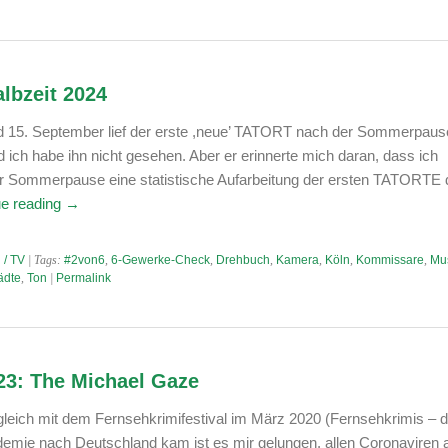
lbzeit 2024
15. September lief der erste ,neue’ TATORT nach der Sommerpause
ich habe ihn nicht gesehen. Aber er erinnerte mich daran, dass ich
r Sommerpause eine statistische Aufarbeitung der ersten TATORTE 
ue reading
→
 / TV
| Tags:
#2von6
,
6-Gewerke-Check
,
Drehbuch
,
Kamera
,
Köln
,
Kommissare
,
Mu
ädte
,
Ton
|
Permalink
3: The Michael Gaze
tgleich mit dem Fernsehkrimifestival im März 2020 (Fernsehkrimis – d
ndemie nach Deutschland kam ist es mir gelungen, allen Coronaviren 