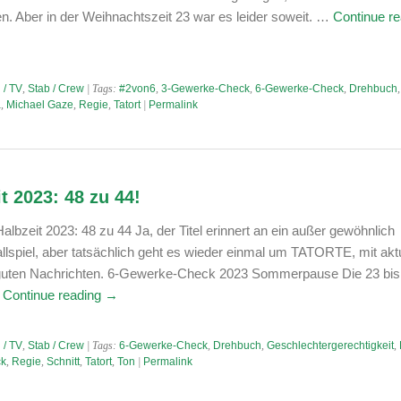
 Aber in der Weihnachtszeit 23 war es leider soweit. …
Continue re
 / TV
,
Stab / Crew
| Tags:
#2von6
,
3-Gewerke-Check
,
6-Gewerke-Check
,
Drehbuch
,
a
,
Michael Gaze
,
Regie
,
Tatort
|
Permalink
t 2023: 48 zu 44!
bzeit 2023: 48 zu 44 Ja, der Titel erinnert an ein außer gewöhnlich
llspiel, aber tatsächlich geht es wieder einmal um TATORTE, mit akt
guten Nachrichten. 6-Gewerke-Check 2023 Sommerpause Die 23 bis
…
Continue reading
→
 / TV
,
Stab / Crew
| Tags:
6-Gewerke-Check
,
Drehbuch
,
Geschlechtergerechtigkeit
,
ck
,
Regie
,
Schnitt
,
Tatort
,
Ton
|
Permalink