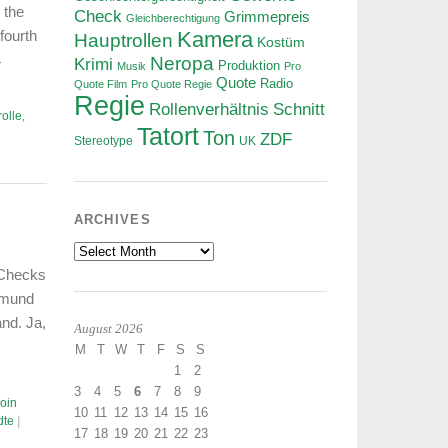
 the
Check
Grimmepreis
Gleichberechtigung
fourth
Kamera
Hauptrollen
Kostüm
→
Neropa
Krimi
Produktion
Musik
Pro
Quote
Radio
Quote Film
Pro Quote Regie
Regie
Rollenverhältnis
Schnitt
olle
,
Tatort
Ton
ZDF
Stereotype
UK
ARCHIVES
Archives
-Checks
tmund
nd. Ja,
August 2026
M
T
W
T
F
S
S
1
2
3
4
5
6
7
8
9
oin
10
11
12
13
14
15
16
dte
|
17
18
19
20
21
22
23