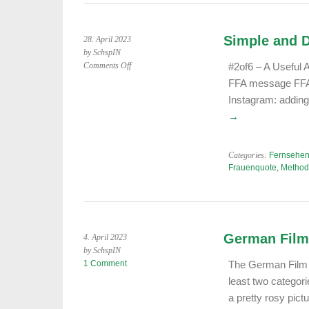
Simple and D
28. April 2023
by SchspIN
on
Comments Off
#2of6 – A Useful 
Simple
FFA message FFA 
and
Instagram: adding
Direct:
→
#2von6
/
#2of6
Categories:
Fernsehen
Frauenquote
,
Method
German Film
4. April 2023
by SchspIN
1 Comment
The German Film A
least two categor
a pretty rosy pic