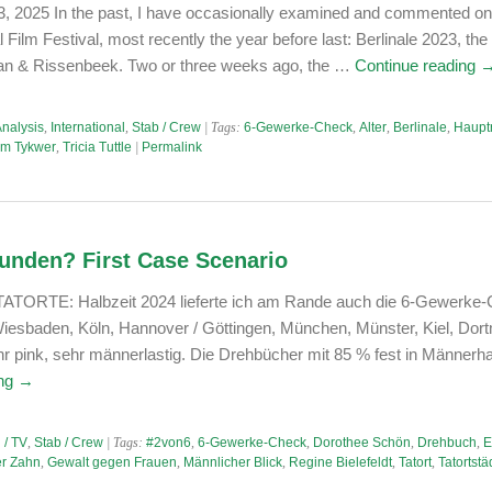
23, 2025 In the past, I have occasionally examined and commented on
l Film Festival, most recently the year before last: Berlinale 2023, the 
ian & Rissenbeek. Two or three weeks ago, the …
Continue reading
Analysis
,
International
,
Stab / Crew
| Tags:
6-Gewerke-Check
,
Alter
,
Berlinale
,
Hauptr
m Tykwer
,
Tricia Tuttle
|
Permalink
funden? First Case Scenario
l TATORTE: Halbzeit 2024 lieferte ich am Rande auch die 6-Gewerke
Wiesbaden, Köln, Hannover / Göttingen, München, Münster, Kiel, Dor
hr pink, sehr männerlastig. Die Drehbücher mit 85 % fest in Männerha
ing
→
 / TV
,
Stab / Crew
| Tags:
#2von6
,
6-Gewerke-Check
,
Dorothee Schön
,
Drehbuch
,
E
er Zahn
,
Gewalt gegen Frauen
,
Männlicher Blick
,
Regine Bielefeldt
,
Tatort
,
Tatortstä