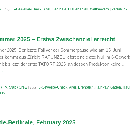
w
| Tags:
6-Gewerke-Check
,
Alter
,
Berlinale
,
Frauenanteil
,
Wettbewerb
|
Permalink
mer 2025 – Erstes Zwischenziel erreicht
025: Der letzte Fall vor der Sommerpause wird am 15. Juni
 er kommt aus Zürich: RAPUNZEL liefert eine glatte Null im 6-Gewer
it bis jetzt der dritte TATORT 2025, an dessen Produktion keine …
→
 / TV
,
Stab / Crew
| Tags:
6-Gewerke-Check
,
Alter
,
Drehbuch
,
Fair Pay
,
Gagen
,
Haup
ink
tle-Berlinale, February 2025