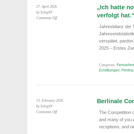
„Ich hatte n
27. April 2026
by SchspIN
verfolgt hat.
on
Comments Off
„Ich
Jahresbilanz der
hatte
Jahresendstatisti
noch
keinen
verspätet, pard
Mordfall,
2025 – Erstes Zwi
der
mich
nicht
Categories:
Fernsehen
bis
Ermittlungen
,
Filmfra
nach
Hause
verfolgt
hat.“
Berlinale Co
13. February 2026
by SchspIN
on
Comments Off
The Competition of
Berlinale
and many of you wi
Competition
receptions, and ne
2026: