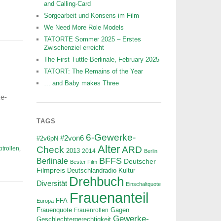
and Calling-Card
Sorgearbeit und Konsens im Film
We Need More Role Models
TATORTE Sommer 2025 – Erstes
Zwischenziel erreicht
The First Tuttle-Berlinale, February 2025
TATORT: The Remains of the Year
… and Baby makes Three
ke-
TAGS
6-Gewerke-
#2von6
#2v6pN
Alter
ARD
Check
trollen
,
2013
2014
Berlin
BFFS
Berlinale
Deutscher
Bester Film
Filmpreis
Deutschlandradio Kultur
Drehbuch
Diversität
Einschaltquote
Frauenanteil
FFA
Europa
Frauenquote
Frauenrollen
Gagen
Gewerke-
Geschlechtergerechtigkeit