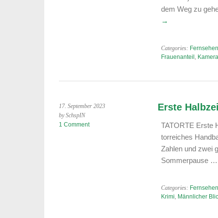
2023:
dem Weg zu gehen.
The
→
Michael
Gaze
Categories:
Fernsehen
Frauenanteil
,
Kamer
Erste Halbzei
17. September 2023
by SchspIN
1 Comment
TATORTE Erste Hal
torreiches Handba
Zahlen und zwei 
Sommerpause 
Categories:
Fernsehen
Krimi
,
Männlicher Bli