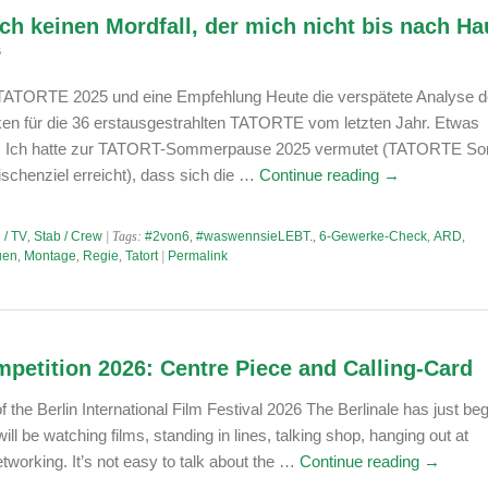
och keinen Mordfall, der mich nicht bis nach H
“
 TATORTE 2025 und eine Empfehlung Heute die verspätete Analyse d
ken für die 36 erstausgestrahlten TATORTE vom letzten Jahr. Etwas
on. Ich hatte zur TATORT-Sommerpause 2025 vermutet (TATORTE S
schenziel erreicht), dass sich die …
Continue reading
→
 / TV
,
Stab / Crew
| Tags:
#2von6
,
#waswennsieLEBT.
,
6-Gewerke-Check
,
ARD
,
uen
,
Montage
,
Regie
,
Tatort
|
Permalink
mpetition 2026: Centre Piece and Calling-Card
 the Berlin International Film Festival 2026 The Berlinale has just be
ll be watching films, standing in lines, talking shop, hanging out at
tworking. It’s not easy to talk about the …
Continue reading
→