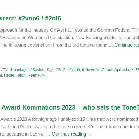
irect: #2von6 / #2of6
Approach for the Industry On April 1, I posted the German Federal Fi
Focuses on Women’s Participation, New Funding Guideline Passed
 the following explanation: From the 3rd funding round …
Continue re
 / TV
,
Grundlagen / Basics
| Tags:
#2of6
,
#2von6
,
6-Gewerke-Check
,
Aprilscherz
,
F
e
,
Regie
,
Tatort
|
Permalink
 Award Nominations 2023 – who sets the Tone
wards 2023 A fortnight ago I analysed 15 films that were nominated 
ies at the US film awards (Oscars so diverse?). The 6-trade check re
ture, because in each of …
Continue reading
→