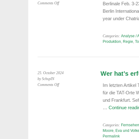
on
Comments Off
Berlinale Feb. 3-
The
Berlin Internationa
First
year under Chatr
Tuttle-
Berlinale,
February
Categories:
Analyse / 
2025
Produktion
,
Regie
,
To
Wer hat’s er
25. October 2024
by SchspIN
on
Comments Off
Im letzten Artike
Wer
für die TAT-Orte 
hat’s
und Frankfurt. Se
erfunden?
…
Continue read
First
Case
Scenario
Categories:
Fernsehen
Moore
,
Eva und Volk
Permalink