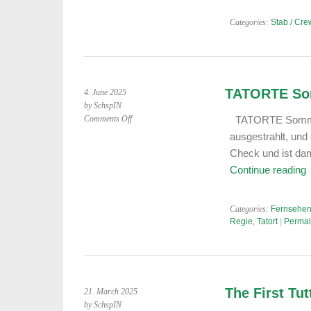
Centre
Piece
Categories:
Stab / Cre
and
Calling-
Card
TATORTE Som
4. June 2025
by SchspIN
on
Comments Off
TATORTE Sommer 2
TATORTE
ausgestrahlt, und
Sommer
Check und ist dam
2025
Continue reading
–
Erstes
Zwischenziel
Categories:
Fernsehen
erreicht
Regie
,
Tatort
|
Permal
The First Tut
21. March 2025
by SchspIN