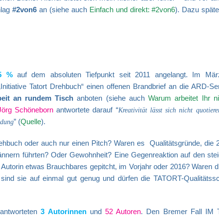
hlag
#2von6
an (siehe auch
Einfach und direkt: #2von6
).
Dazu späte
,5 %
auf dem absoluten Tiefpunkt seit 2011 angelangt. Im Mä
nitiative Tatort Drehbuch“ einen offenen Brandbrief an die ARD-Sen
beit an rundem Tisch
anboten (siehe auch
Warum arbeitet Ihr ni
Jörg Schöneborn
antwortete darauf “
Kreativität lässt sich nicht quotier
” (
Quelle
).
idung
ehbuch oder auch nur einen Pitch? Waren es Qualitätsgründe, die 
nnern führten? Oder Gewohnheit? Eine Gegenreaktion auf den ste
e Autorin etwas Brauchbares gepitcht, im Vorjahr oder 2016? Waren d
 sind sie auf einmal gut genug und dürfen die TATORT-Qualitätss
antworteten
3 Autorinnen
und
52 Autoren
. Den Bremer Fall IM