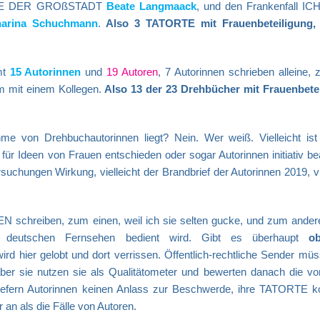
IERE DER GROßSTADT
Beate Langmaack
, und den Frankenfall I
harina Schuchmann
.
Also 3 TATORTE mit Frauenbeteiligung, 
mt
15 Autorinnen
und
19 Autoren
, 7 Autorinnen schrieben alleine,
 mit einem Kollegen.
Also 13 der 23 Drehbücher mit Frauenbete
me von Drehbuchautorinnen liegt? Nein. Wer weiß. Vielleicht ist
für Ideen von Frauen entschieden oder sogar Autorinnen initiativ be
suchungen Wirkung, vielleicht der Brandbrief der Autorinnen 2019, vi
EN schreiben, zum einen, weil ich sie selten gucke, und zum andere
 deutschen Fernsehen bedient wird. Gibt es überhaupt
obj
rd hier gelobt und dort verrissen.
Öffentlich-rechtliche Sender müs
 aber sie nutzen sie als Qualitätometer und bewerten danach die vo
h liefern Autorinnen keinen Anlass zur Beschwerde, ihre TATORTE
an als die Fälle von Autoren.