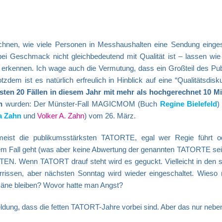
echnen, wie viele Personen in Messhaushalten eine Sendung einges
obei Geschmack nicht gleichbedeutend mit Qualität ist – lassen wie
e erkennen. Ich wage auch die Vermutung, dass ein Großteil des Pu
zdem ist es natürlich erfreulich in Hinblick auf eine “Qualitätsdisk
ten 20 Fällen in diesem Jahr mit mehr als hochgerechnet 10 Mi
n
wurden:
Der Münster-Fall MAGICMOM (Buch
Regine Bielefeld
)
a Zahn
und
Volker A. Zahn
) vom 26. März.
st die publikumsstärksten TATORTE, egal wer Regie führt o
m Fall geht (was aber keine Abwertung der genannten TATORTE sein 
TEN. Wenn TATORT drauf steht wird es geguckt. Vielleicht in den s
rrissen, aber nächsten Sonntag wird wieder eingeschaltet. Wieso
äne bleiben? Wovor hatte man Angst?
eldung, dass die fetten TATORT-Jahre vorbei sind. Aber das nur nebe