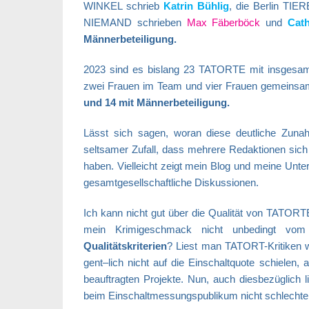
WINKEL schrieb
Katrin Bühlig
, die Berlin T
NIEMAND schrieben
Max Fäberböck
und
Cat
Männerbeteiligung.
2023 sind es bislang 23 TATORTE mit insgesa
zwei Frauen im Team und vier Frauen gemeinsam
und 14 mit Männerbet
eiligung.
Lässt sich sagen, woran diese deutliche Zunah
seltsamer Zufall, dass mehrere Redaktionen sich 
haben. Vielleicht zeigt mein Blog und meine Unter
gesamtgesellschaftliche Diskussionen.
Ich kann nicht gut über die Qualität von TATORT
mein Krimigeschmack nicht unbedingt vom
Qualitätskriterien
? Liest man TATORT-Kritiken wi
gent–lich nicht auf die Einschaltquote schielen,
beauftragten Projekte. Nun, auch diesbezüglic
beim Einschaltmessungspublikum nicht schlechter 