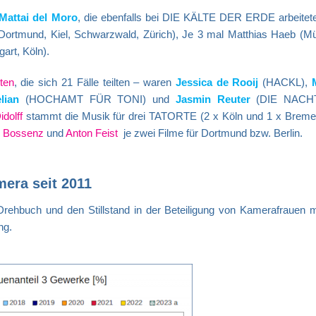
Mattai del Moro
, die ebenfalls bei DIE KÄLTE DER ERDE arbeitete
Dortmund, Kiel, Schwarzwald, Zürich), Je 3 mal Matthias Haeb (M
art, Köln).
ten
, die sich 21 Fälle teilten – waren
Jessica de Rooij
(HACKL),
lian
(HOCHAMT FÜR TONI) und
Jasmin Reuter
(DIE NACH
idolff
stammt die Musik für drei TATORTE (2 x Köln und 1 x Breme
 Bossenz
und
Anton Feist
je zwei Filme für Dortmund bzw. Berlin.
era seit 2011
Drehbuch und den Stillstand in der Beteiligung von Kamerafrauen m
ng.