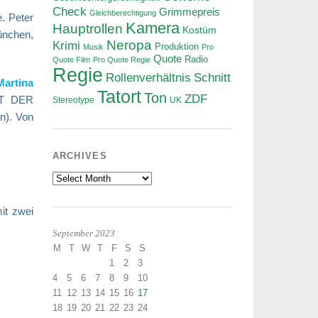
Check
Grimmepreis
Gleichberechtigung
. Peter
Kamera
Hauptrollen
Kostüm
ünchen,
Neropa
Krimi
Produktion
Musik
Pro
Quote
Radio
Quote Film
Pro Quote Regie
Regie
Rollenverhältnis
Schnitt
Martina
Tatort
Ton
ZDF
T DER
Stereotype
UK
n). Von
ARCHIVES
Archives
it zwei
September 2023
M
T
W
T
F
S
S
1
2
3
4
5
6
7
8
9
10
11
12
13
14
15
16
17
18
19
20
21
22
23
24