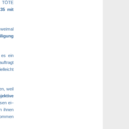
CH TÖTE
35 mit
 zweimal
iligung
 es ein
auftragt
elleicht
n, weil
ektive
sen ei–
n ihnen
 kommen