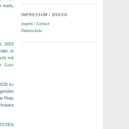
r mehr,
IMPRESSUM / DSGVO
Imprint / Contact
Datenschutz
rz 2019
der, in
cht mit
en. Gutes
2018 zu
igenden
ie Plots
chranke
 TOTEN