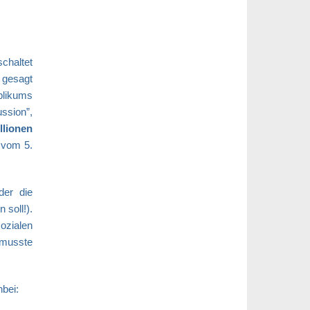
chaltet
 gesagt
blikums
ussion”,
llionen
 vom 5.
der die
soll!).
ozialen
 musste
nbei: