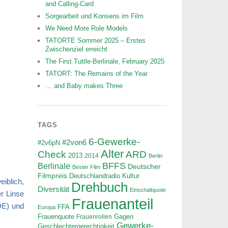
and Calling-Card
Sorgearbeit und Konsens im Film
We Need More Role Models
TATORTE Sommer 2025 – Erstes
Zwischenziel erreicht
The First Tuttle-Berlinale, February 2025
TATORT: The Remains of the Year
… and Baby makes Three
TAGS
6-Gewerke-
#2von6
#2v6pN
Alter
ARD
Check
2013
2014
Berlin
BFFS
Berlinale
Deutscher
Bester Film
Filmpreis
Deutschlandradio Kultur
iblich,
Drehbuch
Diversität
Einschaltquote
r Linse
Frauenanteil
E) und
FFA
Europa
Frauenquote
Frauenrollen
Gagen
Gewerke-
Geschlechtergerechtigkeit