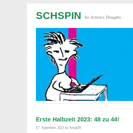
SCHSPIN
An Actress's Thoughts
Erste Halbzeit 2023: 48 zu 44!
17. September 2023
by SchspIN