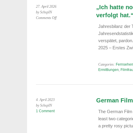
„Ich hatte n
27. April 2026
by SchspIN
verfolgt hat.
on
Comments Off
„Ich
Jahresbilanz der
hatte
Jahresendstatisti
noch
keinen
verspätet, pard
Mordfall,
2025 – Erstes Zwi
der
mich
nicht
Categories:
Fernsehen
bis
Ermittlungen
,
Filmfra
nach
Hause
verfolgt
hat.“
German Film
4. April 2023
by SchspIN
1 Comment
The German Film A
least two categor
a pretty rosy pic