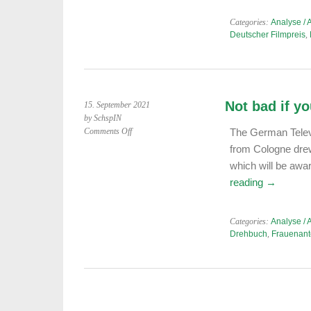
Categories:
Analyse / 
Deutscher Filmpreis
,
Not bad if y
15. September 2021
by SchspIN
on
Comments Off
The German Televi
Not
from Cologne drew
bad
which will be awa
if
reading
→
you
like
Men
Categories:
Analyse / 
Productions:
Drehbuch
,
Frauenant
German
TV
Awards
21