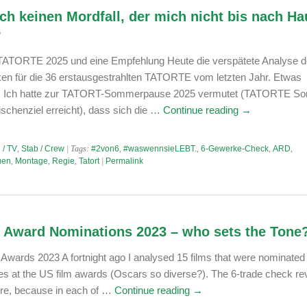
och keinen Mordfall, der mich nicht bis nach H
“
 TATORTE 2025 und eine Empfehlung Heute die verspätete Analyse d
ken für die 36 erstausgestrahlten TATORTE vom letzten Jahr. Etwas
on. Ich hatte zur TATORT-Sommerpause 2025 vermutet (TATORTE S
schenziel erreicht), dass sich die …
Continue reading
→
 / TV
,
Stab / Crew
| Tags:
#2von6
,
#waswennsieLEBT.
,
6-Gewerke-Check
,
ARD
,
uen
,
Montage
,
Regie
,
Tatort
|
Permalink
 Award Nominations 2023 – who sets the Tone
wards 2023 A fortnight ago I analysed 15 films that were nominated 
ies at the US film awards (Oscars so diverse?). The 6-trade check re
ture, because in each of …
Continue reading
→