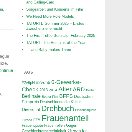
and Calling-Card
Sorgearbeit und Konsens im Film
lm
,
We Need More Role Models
TATORTE Sommer 2025 – Erstes
Zwischenziel erreicht
The First Tuttle-Berlinale, February 2025
TATORT: The Remains of the Year
… and Baby makes Three
eague
rize,
ontinue
TAGS
6-Gewerke-
#2von6
#2v6pN
Alter
ARD
Check
2013
2014
Berlin
s
,
BFFS
Berlinale
Deutscher
Bester Film
Filmpreis
Deutschlandradio Kultur
Drehbuch
Diversität
Einschaltquote
Frauenanteil
FFA
Europa
Frauenquote
Frauenrollen
Gagen
Gewerke-
Geschlechtergerechtigkeit