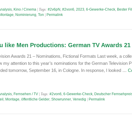
Analysis
,
Kino / Cinema
| Tags:
#2v6pN
,
#2von6
,
2023
,
6-Gewerke-Check
,
Bester Fi
Montage
,
Nominierung
,
Ton
|
Permalink
ou like Men Productions: German TV Awards 21
sion Awards 21 – Nominations, Fictional Formats Last week, a coll
 my attention to this year’s nominations for the German Television P
rded tomorrow, September 16, in Cologne. In response, I looked …
C
Analysis
,
Fernsehen / TV
| Tags:
#2von6
,
6-Gewerke-Check
,
Deutscher Fernsehprei
eil
,
Montage
,
öffentliche Gelder
,
Showrunner
,
Venedig
|
Permalink