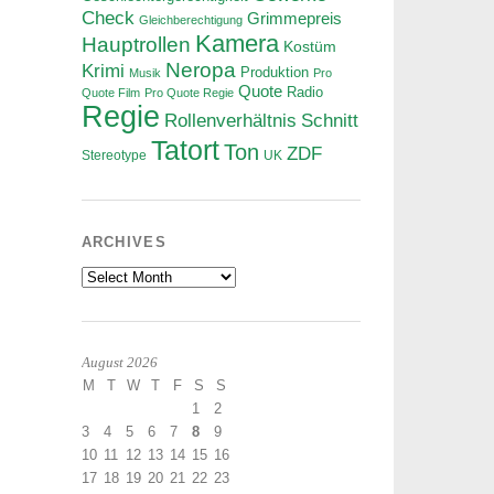
Check
Grimmepreis
Gleichberechtigung
Kamera
Hauptrollen
Kostüm
Neropa
Krimi
Produktion
Musik
Pro
Quote
Radio
Quote Film
Pro Quote Regie
Regie
Rollenverhältnis
Schnitt
Tatort
Ton
ZDF
Stereotype
UK
ARCHIVES
Archives
August 2026
M
T
W
T
F
S
S
1
2
3
4
5
6
7
8
9
10
11
12
13
14
15
16
17
18
19
20
21
22
23