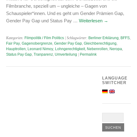
Filmbranche, speziell um – ungleiche – Gagen von
Schauspieler*innen. Und es geht um Gender Prämien Gap,
Gender Pay Gap und Status Pay …
Weiterlesen
→
Kategorien:
Filmpolitik / Film Politics
| Schlagwörter:
Berliner Erklärung
,
BFFS
,
Fair Pay
,
Gagenobergrenze
,
Gender Pay Gap
,
Gleichberechtigung
,
Hauptrollen
,
Leonard Nimoy
,
Lohngerechtigkeit
,
Nebenrollen
,
Neropa
,
Status Pay Gap
,
Tranparenz
,
Umverteilung
|
Permalink
LANGUAGE
SWITCHER