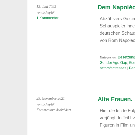
Dem Napoléon
13. Juni 2023
von SchspIN
1 Kommentar
Abzählvers Gesin
Schauspieler:inne
deutschen Schausp
von Rom Napoléo
Kategorien:
Besetzung
Gender Age Gap
,
Gen
actors/actresses
|
Per
Alte Frauen. S
29. November 2021
von SchspIN
für
Kommentare deaktiviert
Hier die letzte Fo
Alte
verjüngt. In Teil 
Frauen.
Figuren in Film u
Sichtbarkeit.
Teil