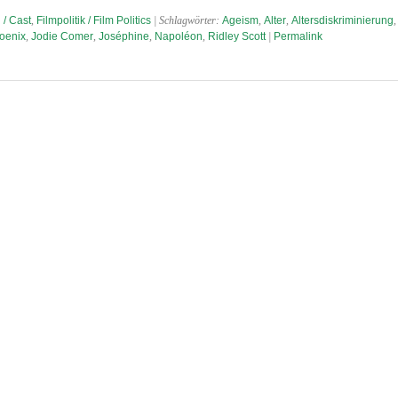
 / Cast
,
Filmpolitik / Film Politics
| Schlagwörter:
Ageism
,
Alter
,
Altersdiskriminierung
oenix
,
Jodie Comer
,
Joséphine
,
Napoléon
,
Ridley Scott
|
Permalink