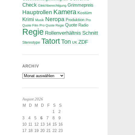
Check
Grimmepreis
Gleichberechtigung
Kamera
Hauptrollen
Kostüm
Neropa
Krimi
Produktion
Musik
Pro
Quote
Radio
Quote Film
Pro Quote Regie
Regie
Rollenverhältnis
Schnitt
Tatort
Ton
ZDF
Stereotype
UK
ARCHIV
Archiv
August 2026
M
D
M
D
F
S
S
1
2
3
4
5
6
7
8
9
10
11
12
13
14
15
16
17
18
19
20
21
22
23