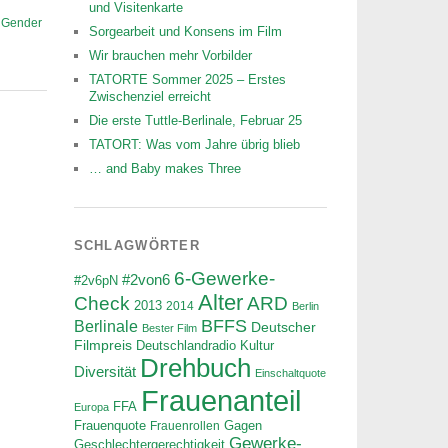
und Visitenkarte
,
Gender
Sorgearbeit und Konsens im Film
Wir brauchen mehr Vorbilder
TATORTE Sommer 2025 – Erstes
Zwischenziel erreicht
Die erste Tuttle-Berlinale, Februar 25
TATORT: Was vom Jahre übrig blieb
… and Baby makes Three
SCHLAGWÖRTER
6-Gewerke-
#2von6
#2v6pN
Alter
ARD
Check
2013
2014
Berlin
BFFS
Berlinale
Deutscher
Bester Film
Filmpreis
Deutschlandradio Kultur
Drehbuch
Diversität
Einschaltquote
Frauenanteil
FFA
Europa
Frauenquote
Frauenrollen
Gagen
Gewerke-
Geschlechtergerechtigkeit