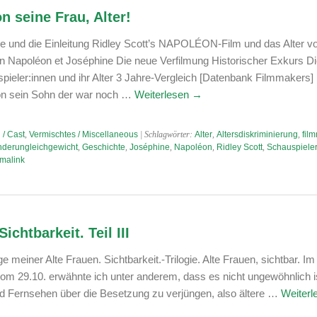
 seine Frau, Alter!
e und die Einleitung Ridley Scott’s NAPOLÉON-Film und das Alter v
n Napoléon et Joséphine Die neue Verfilmung Historischer Exkurs Di
ieler:innen und ihr Alter 3 Jahre-Vergleich [Datenbank Filmmakers]
n sein Sohn der war noch …
Weiterlesen
→
 / Cast
,
Vermischtes / Miscellaneous
| Schlagwörter:
Alter
,
Altersdiskriminierung
,
fil
derungleichgewicht
,
Geschichte
,
Joséphine
,
Napoléon
,
Ridley Scott
,
Schauspieler
malink
ichtbarkeit. Teil III
lge meiner Alte Frauen. Sichtbarkeit.-Trilogie. Alte Frauen, sichtbar. Im
I vom 29.10. erwähnte ich unter anderem, dass es nicht ungewöhnlich i
nd Fernsehen über die Besetzung zu verjüngen, also ältere …
Weiter