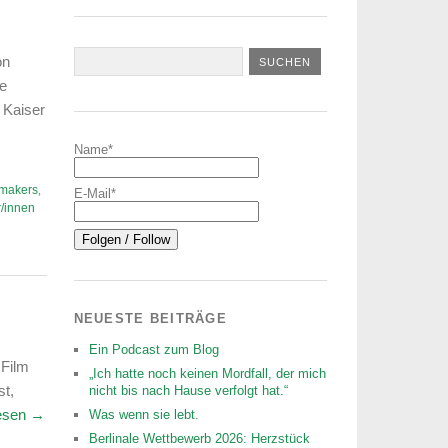
on
e
 Kaiser
Name*
mmakers
,
E-Mail*
/innen
NEUESTE BEITRÄGE
Ein Podcast zum Blog
 Film
„Ich hatte noch keinen Mordfall, der mich
st,
nicht bis nach Hause verfolgt hat.“
lesen
→
Was wenn sie lebt.
Berlinale Wettbewerb 2026: Herzstück