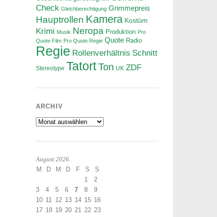
Check
Grimmepreis
Gleichberechtigung
Kamera
Hauptrollen
Kostüm
Neropa
Krimi
Produktion
Musik
Pro
Quote
Radio
Quote Film
Pro Quote Regie
Regie
Rollenverhältnis
Schnitt
Tatort
Ton
ZDF
Stereotype
UK
ARCHIV
Archiv
August 2026
M
D
M
D
F
S
S
1
2
3
4
5
6
7
8
9
10
11
12
13
14
15
16
17
18
19
20
21
22
23