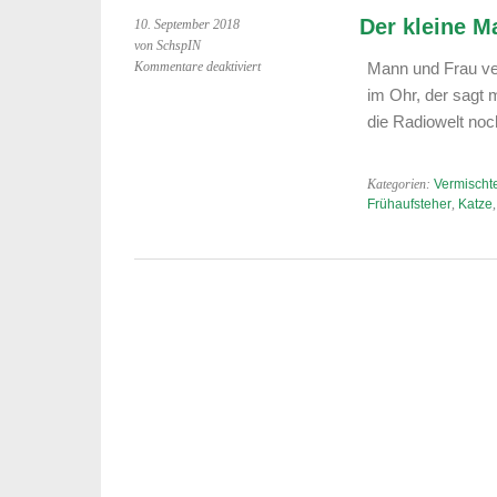
Der kleine M
10. September 2018
von SchspIN
für
Kommentare deaktiviert
Mann und Frau ver
Der
im Ohr, der sagt m
kleine
die Radiowelt no
Mann
im
Ohr
Kategorien:
Vermischte
Frühaufsteher
,
Katze