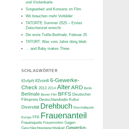
und Visitenkarte
Sorgearbeit und Konsens im Film
Wir brauchen mehr Vorbilder
TATORTE Sommer 2025 – Erstes
Zwischenziel erreicht
Die erste Tuttle-Berlinale, Februar 25
TATORT: Was vom Jahre übrig blieb
… and Baby makes Three
SCHLAGWÖRTER
6-Gewerke-
#2von6
#2v6pN
Alter
ARD
Check
2013
2014
Berlin
BFFS
Berlinale
Deutscher
Bester Film
Filmpreis
Deutschlandradio Kultur
Drehbuch
Diversität
Einschaltquote
Frauenanteil
FFA
Europa
Frauenquote
Frauenrollen
Gagen
Gewerke-
Geschlechtergerechtigkeit