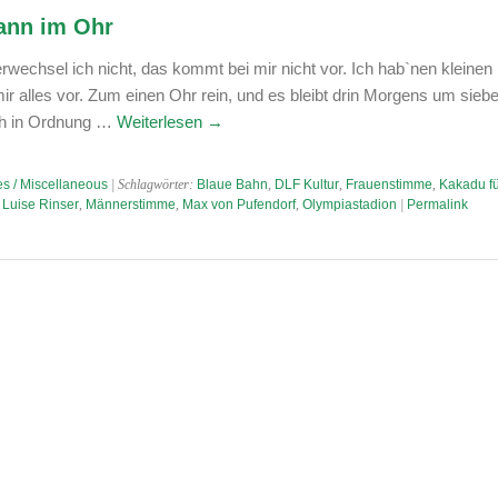
ann im Ohr
wechsel ich nicht, das kommt bei mir nicht vor. Ich hab`nen kleine
ir alles vor. Zum einen Ohr rein, und es bleibt drin Morgens um siebe
ch in Ordnung …
Weiterlesen
→
s / Miscellaneous
| Schlagwörter:
Blaue Bahn
,
DLF Kultur
,
Frauenstimme
,
Kakadu fü
,
Luise Rinser
,
Männerstimme
,
Max von Pufendorf
,
Olympiastadion
|
Permalink