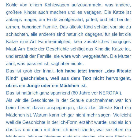
Kohle von einem Kohlewagen aufzusammeln, was andere,
größere Kinder auch machen und es verjagen. Die Katze ist
anfangs mager, am Ende wohlgenährt, ja fett, und lebt bei der
armen, hungrigen Familie. Das älteste Kind schlägt vor, sie zu
schlachten, alle anderen sind natürlich dagegen, für sie ist die
Katze eine Art Familienmitglied, kein zusätzliches hungriges
Maul. Am Ende der Geschichte schlägt das Kind die Katze tot,
und erzählt der Familie, sie wäre wohl weggelaufen. Die Mutter
ahnt, was passiert ist, sagt aber nichts.
Das ist grob der Inhalt.
Ich habe jetzt immer „das älteste
Kind“ geschrieben, weil aus dem Text nicht hervorgeht,
ob es ein Junge oder ein Mädchen ist.
Das ist natürlich ganz spannend (60 Jahre vor NEROPA!).
Als wir die Geschichte in der Schule durchnahmen war ich
beim Lesen davon ausgegangen, dass das älteste Kind ein
Mädchen ist. Warum kann ich gar nicht mehr sagen. Vielleicht
weil die Geschichte in der Ich-Form erzählt wurde, und als ich
das las und mich mit dem ich identifizierte, war sie eben ein
Mädchen. Ich war übrigens nicht die einzige, die das Kind als