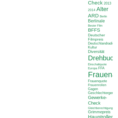
Check
2013
Alter
2014
ARD
Berlin
Berlinale
Bester Film
BFFS
Deutscher
Filmpreis
Deutschlandradio
Kultur
Diversität
Drehbuch
Einschaltquote
FFA
Europa
Frauenan
Frauenquote
Frauenrollen
Gagen
Geschlechtergerech
Gewerke-
Check
Gleichberechtigung
Grimmepreis
Hauptrollen