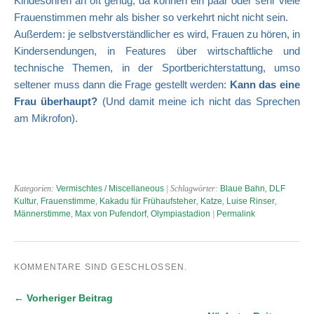
Kindesohren an oft genug, da können ein paar oder sehr viele
Frauenstimmen mehr als bisher so verkehrt nicht nicht sein.
Außerdem: je selbstverständlicher es wird, Frauen zu hören, in
Kindersendungen, in Features über wirtschaftliche und
technische Themen, in der Sportberichterstattung, umso
seltener muss dann die Frage gestellt werden:
Kann das eine
Frau überhaupt?
(Und damit meine ich nicht das Sprechen
am Mikrofon).
Kategorien:
Vermischtes / Miscellaneous
| Schlagwörter:
Blaue Bahn
,
DLF
Kultur
,
Frauenstimme
,
Kakadu für Frühaufsteher
,
Katze
,
Luise Rinser
,
Männerstimme
,
Max von Pufendorf
,
Olympiastadion
|
Permalink
KOMMENTARE SIND GESCHLOSSEN.
← Vorheriger Beitrag