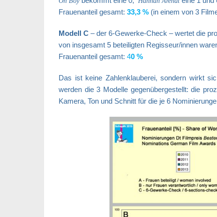
bekommt eine 0,
eine 1 und
Oh Boy
Hannah Arendt
Frauenanteil gesamt:
33,3 %
(in einem von 3 Filme
Modell C
– der 6-Gewerke-Check – wertet die pro
von insgesamt 5 beteiligten Regisseur/innen war
Frauenanteil gesamt:
4
0 %
Das ist keine Zahlenklauberei, sondern wirkt sic
werden die 3 Modelle gegenübergestellt: die pro
Kamera, Ton und Schnitt für die je 6 Nominierunge