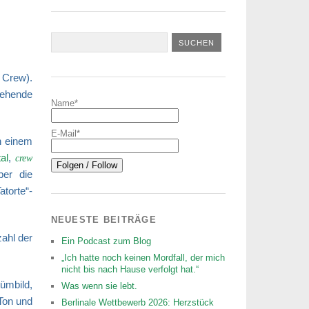
 Crew).
tehende
Name*
E-Mail*
in einem
tal
,
crew
ber die
torte“-
NEUESTE BEITRÄGE
zahl der
Ein Podcast zum Blog
„Ich hatte noch keinen Mordfall, der mich
nicht bis nach Hause verfolgt hat.“
ümbild,
Was wenn sie lebt.
Ton und
Berlinale Wettbewerb 2026: Herzstück