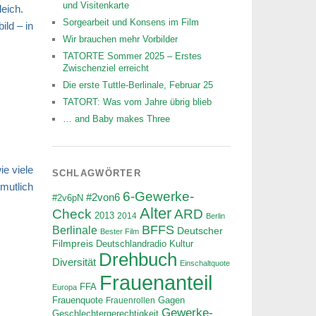
und Visitenkarte
eich.
Sorgearbeit und Konsens im Film
ld – in
Wir brauchen mehr Vorbilder
TATORTE Sommer 2025 – Erstes
Zwischenziel erreicht
Die erste Tuttle-Berlinale, Februar 25
TATORT: Was vom Jahre übrig blieb
… and Baby makes Three
ie viele
SCHLAGWÖRTER
rmutlich
6-Gewerke-
#2von6
#2v6pN
Alter
ARD
Check
2013
2014
Berlin
BFFS
Berlinale
Deutscher
Bester Film
Filmpreis
Deutschlandradio Kultur
Drehbuch
Diversität
Einschaltquote
Frauenanteil
FFA
Europa
Frauenquote
Frauenrollen
Gagen
Gewerke-
Geschlechtergerechtigkeit