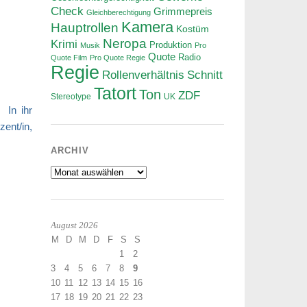
Check
Grimmepreis
Gleichberechtigung
Kamera
Hauptrollen
Kostüm
Neropa
Krimi
Produktion
Musik
Pro
Quote
Radio
Quote Film
Pro Quote Regie
Regie
Rollenverhältnis
Schnitt
Tatort
Ton
ZDF
Stereotype
UK
. In ihr
ent/in,
ARCHIV
Archiv
August 2026
M
D
M
D
F
S
S
1
2
3
4
5
6
7
8
9
10
11
12
13
14
15
16
17
18
19
20
21
22
23