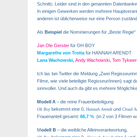
Schnitt
. Leider sind in den genannten Datenbanke
)
In einigen Gewerken werden mehrere Hauptverantw
anderen ist üblicherweise nur eine Person zuständ
Als
Beispiel
die Nominierungen für „Beste Regie“
Jan Ole Gerster
für OH BOY
Margarethe von Trotta
für HANNAH ARENDT
Lana Wachowski
,
Andy Wachowski, Tom Tykwer
Ich las bei Twitter die Meldung „Zwei Regisseurin
Filme, wie viele beteiligte Regisseur/innen) sagt 
sinnvoller. Und auch da gibt es mehrere Möglichke
Modell A
– die reine Frauenbeteiligung
bekommt eine 0,
und
Oh Boy
Hannah Arendt
Cloud At
Frauenanteil gesamt:
66,7 %
(in 2 von 3 Filmen wa
M
odell B
– die weibliche Alleinverantwortung,