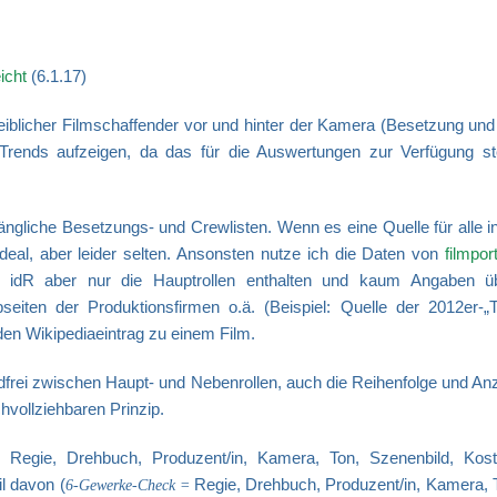
icht
(6.1.17)
weiblicher Filmschaffender vor und hinter der Kamera (Besetzung und
ur Trends aufzeigen, da das für die Auswertungen zur Verfügung s
ugängliche Besetzungs- und Crewlisten. Wenn es
eine
Quelle für alle 
 ideal, aber leider selten. Ansonsten nutze ich die Daten von
filmpor
die idR aber nur die Hauptrollen enthalten und kaum Angaben ü
eiten der Produktionsfirmen o.ä. (Beispiel: Quelle der 2012er-„Ta
en Wikipediaeintrag zu einem Film.
ndfrei zwischen Haupt- und Nebenrollen, auch die Reihenfolge und An
chvollziehbaren Prinzip.
Regie, Drehbuch, Produzent/in, Kamera, Ton, Szenenbild, Kost
l davon (
Regie, Drehbuch, Produzent/in, Kamera, 
6-Gewerke-Check =