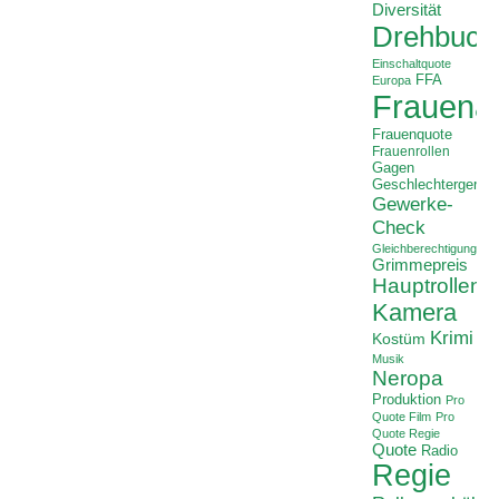
Diversität
Drehbuch
Einschaltquote
FFA
Europa
Frauenan
Frauenquote
Frauenrollen
Gagen
Geschlechtergerech
Gewerke-
Check
Gleichberechtigung
Grimmepreis
Hauptrollen
Kamera
Krimi
Kostüm
Musik
Neropa
Produktion
Pro
Quote Film
Pro
Quote Regie
Quote
Radio
Regie