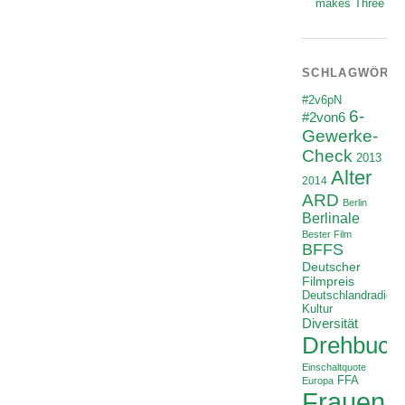
makes Three
SCHLAGWÖRT
#2v6pN
6-
#2von6
Gewerke-
Check
2013
Alter
2014
ARD
Berlin
Berlinale
Bester Film
BFFS
Deutscher
Filmpreis
Deutschlandradio
Kultur
Diversität
Drehbuch
Einschaltquote
FFA
Europa
Frauenan