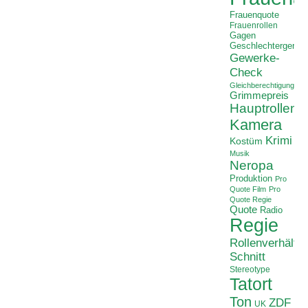
Frauenquote
Frauenrollen
Gagen
Geschlechtergerech
Gewerke-
Check
Gleichberechtigung
Grimmepreis
Hauptrollen
Kamera
Krimi
Kostüm
Musik
Neropa
Produktion
Pro
Quote Film
Pro
Quote Regie
Quote
Radio
Regie
Rollenverhältni
Schnitt
Stereotype
Tatort
Ton
ZDF
UK