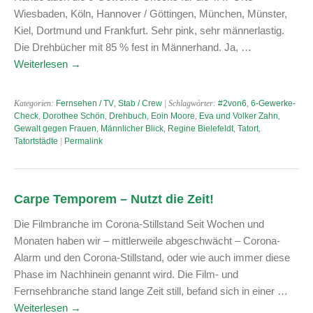
Wiesbaden, Köln, Hannover / Göttingen, München, Münster,
Kiel, Dortmund und Frankfurt. Sehr pink, sehr männerlastig.
Die Drehbücher mit 85 % fest in Männerhand. Ja, …
Weiterlesen
→
Kategorien:
Fernsehen / TV
,
Stab / Crew
| Schlagwörter:
#2von6
,
6-Gewerke-
Check
,
Dorothee Schön
,
Drehbuch
,
Eoin Moore
,
Eva und Volker Zahn
,
Gewalt gegen Frauen
,
Männlicher Blick
,
Regine Bielefeldt
,
Tatort
,
Tatortstädte
|
Permalink
Carpe Temporem – Nutzt die Zeit!
Die Filmbranche im Corona-Stillstand Seit Wochen und
Monaten haben wir – mittlerweile abgeschwächt – Corona-
Alarm und den Corona-Stillstand, oder wie auch immer diese
Phase im Nachhinein genannt wird. Die Film- und
Fernsehbranche stand lange Zeit still, befand sich in einer …
Weiterlesen
→