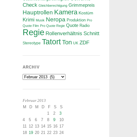
Check
Grimmepreis
Gleichberechtigung
Kamera
Hauptrollen
Kostüm
Neropa
Krimi
Produktion
Musik
Pro
Quote
Radio
Quote Film
Pro Quote Regie
Regie
Rollenverhältnis
Schnitt
Tatort
Ton
ZDF
Stereotype
UK
ARCHIV
Archiv
Februar 2013
M
D
M
D
F
S
S
1
2
3
4
5
6
7
8
9
10
11
12
13
14
15
16
17
18
19
20
21
22
23
24