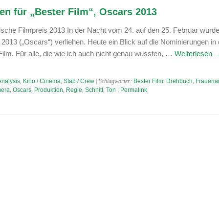
n für „Bester Film“, Oscars 2013
che Filmpreis 2013 In der Nacht vom 24. auf den 25. Februar wurde
13 („Oscars“) verliehen. Heute ein Blick auf die Nominierungen in 
Film. Für alle, die wie ich auch nicht genau wussten, …
Weiterlesen
Analysis
,
Kino / Cinema
,
Stab / Crew
| Schlagwörter:
Bester Film
,
Drehbuch
,
Frauenan
era
,
Oscars
,
Produktion
,
Regie
,
Schnitt
,
Ton
|
Permalink