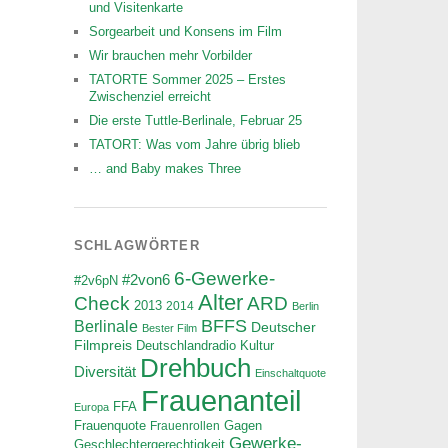
und Visitenkarte
Sorgearbeit und Konsens im Film
Wir brauchen mehr Vorbilder
TATORTE Sommer 2025 – Erstes
Zwischenziel erreicht
Die erste Tuttle-Berlinale, Februar 25
TATORT: Was vom Jahre übrig blieb
… and Baby makes Three
SCHLAGWÖRTER
6-Gewerke-
#2von6
#2v6pN
Alter
ARD
Check
2013
2014
Berlin
BFFS
Berlinale
Deutscher
Bester Film
Filmpreis
Deutschlandradio Kultur
Drehbuch
Diversität
Einschaltquote
Frauenanteil
FFA
Europa
Frauenquote
Frauenrollen
Gagen
Gewerke-
Geschlechtergerechtigkeit