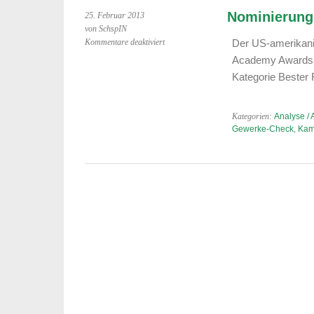
Nominierunge
25. Februar 2013
von SchspIN
für
Kommentare deaktiviert
Der US-amerikanis
Nominierungen
Academy Awards 20
für
Kategorie Bester 
„Bester
Film“,
Oscars
Kategorien:
Analyse / 
2013
Gewerke-Check
,
Kam