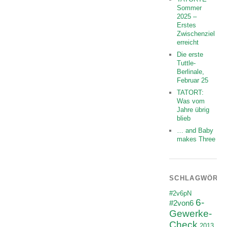
Sommer
2025 –
Erstes
Zwischenziel
erreicht
Die erste
Tuttle-
Berlinale,
Februar 25
TATORT:
Was vom
Jahre übrig
blieb
… and Baby
makes Three
SCHLAGWÖRT
#2v6pN
6-
#2von6
Gewerke-
Check
2013