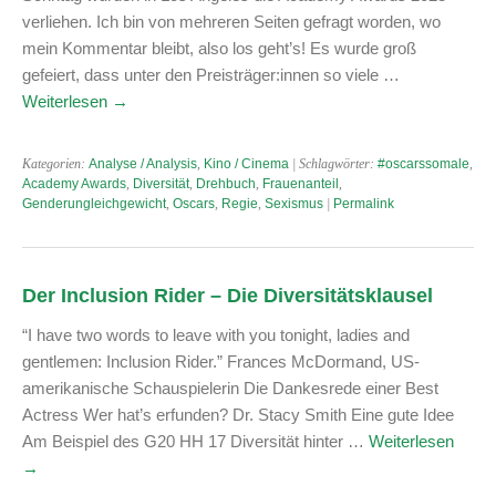
verliehen. Ich bin von mehreren Seiten gefragt worden, wo
mein Kommentar bleibt, also los geht’s! Es wurde groß
gefeiert, dass unter den Preisträger:innen so viele …
Weiterlesen
→
Kategorien:
Analyse / Analysis
,
Kino / Cinema
| Schlagwörter:
#oscarssomale
,
Academy Awards
,
Diversität
,
Drehbuch
,
Frauenanteil
,
Genderungleichgewicht
,
Oscars
,
Regie
,
Sexismus
|
Permalink
Der Inclusion Rider – Die Diversitätsklausel
“I have two words to leave with you tonight, ladies and
gentlemen: Inclusion Rider.” Frances McDormand, US-
amerikanische Schauspielerin Die Dankesrede einer Best
Actress Wer hat’s erfunden? Dr. Stacy Smith Eine gute Idee
Am Beispiel des G20 HH 17 Diversität hinter …
Weiterlesen
→