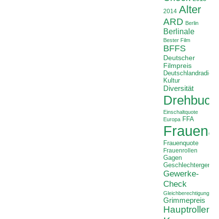
Alter
2014
ARD
Berlin
Berlinale
Bester Film
BFFS
Deutscher
Filmpreis
Deutschlandradio
Kultur
Diversität
Drehbuch
Einschaltquote
FFA
Europa
Frauenan
Frauenquote
Frauenrollen
Gagen
Geschlechtergerech
Gewerke-
Check
Gleichberechtigung
Grimmepreis
Hauptrollen