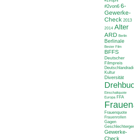
#2v6pN
6-
#2von6
Gewerke-
Check
2013
Alter
2014
ARD
Berlin
Berlinale
Bester Film
BFFS
Deutscher
Filmpreis
Deutschlandradio
Kultur
Diversität
Drehbuch
Einschaltquote
FFA
Europa
Frauenan
Frauenquote
Frauenrollen
Gagen
Geschlechtergerech
Gewerke-
Check