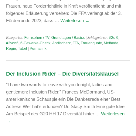
Frauen, neue Förderrichtlinie in Kraft veröffentlicht: und mit
folgender Erläuterung versehen: Die FFA verlangt ab der 3.
Förderrunde 2023, dass …
Weiterlesen
→
Kategorien:
Fernsehen / TV
,
Grundlagen / Basics
| Schlagwörter:
#2of6
,
#2von6
,
6-Gewerke-Check
,
Aprilscherz
,
FFA
,
Frauenquote
,
Methode
,
Regie
,
Tatort
|
Permalink
Der Inclusion Rider – Die Diversitätsklausel
“I have two words to leave with you tonight, ladies and
gentlemen: Inclusion Rider.” Frances McDormand, US-
amerikanische Schauspielerin Die Dankesrede einer Best
Actress Wer hat’s erfunden? Dr. Stacy Smith Eine gute Idee
Am Beispiel des G20 HH 17 Diversität hinter …
Weiterlesen
→