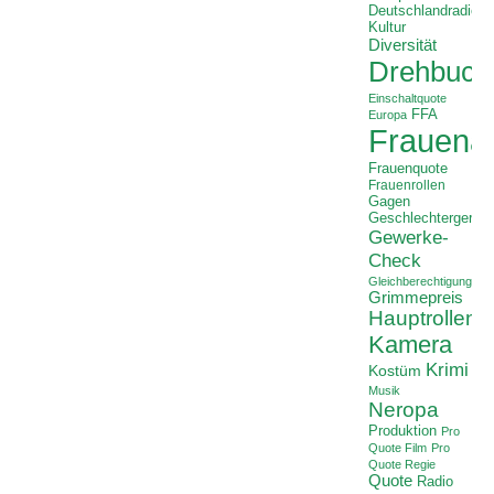
Deutschlandradio
Kultur
Diversität
Drehbuch
Einschaltquote
FFA
Europa
Frauenan
Frauenquote
Frauenrollen
Gagen
Geschlechtergerech
Gewerke-
Check
Gleichberechtigung
Grimmepreis
Hauptrollen
Kamera
Krimi
Kostüm
Musik
Neropa
Produktion
Pro
Quote Film
Pro
Quote Regie
Quote
Radio