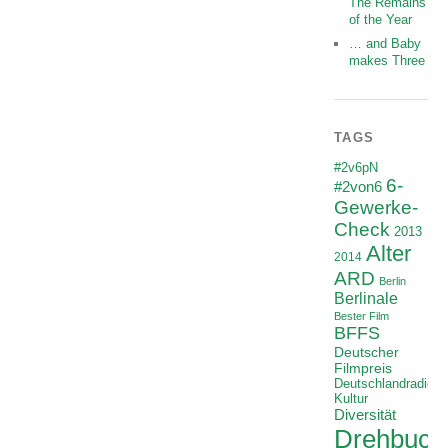
The Remains
of the Year
… and Baby
makes Three
TAGS
#2v6pN
6-
#2von6
Gewerke-
Check
2013
Alter
2014
ARD
Berlin
Berlinale
Bester Film
BFFS
Deutscher
Filmpreis
Deutschlandradio
Kultur
Diversität
Drehbuch