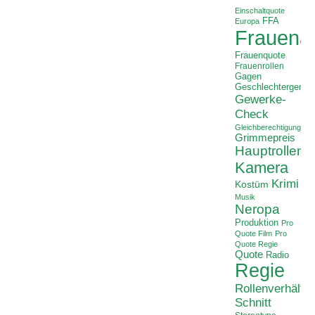
Einschaltquote
FFA
Europa
Frauenan
Frauenquote
Frauenrollen
Gagen
Geschlechtergerech
Gewerke-
Check
Gleichberechtigung
Grimmepreis
Hauptrollen
Kamera
Krimi
Kostüm
Musik
Neropa
Produktion
Pro
Quote Film
Pro
Quote Regie
Quote
Radio
Regie
Rollenverhältni
Schnitt