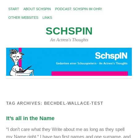
START
ABOUT SCHSPIN
PODCAST: SCHSPIN IM OHR!
OTHER WEBSITES
LINKS
SCHSPIN
An Actress's Thoughts
TAG ARCHIVES:
BECHDEL-WALLACE-TEST
It’s all in the Name
“I don’t care what they Write about me as long as they spell
my Name right.“ I have two first names and one surname, and