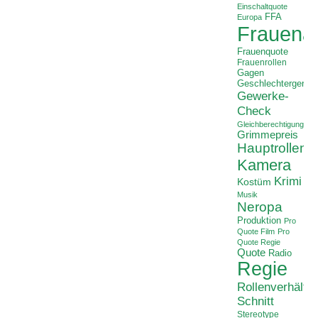
Einschaltquote
FFA
Europa
Frauenan
Frauenquote
Frauenrollen
Gagen
Geschlechtergerech
Gewerke-
Check
Gleichberechtigung
Grimmepreis
Hauptrollen
Kamera
Krimi
Kostüm
Musik
Neropa
Produktion
Pro
Quote Film
Pro
Quote Regie
Quote
Radio
Regie
Rollenverhältni
Schnitt
Stereotype