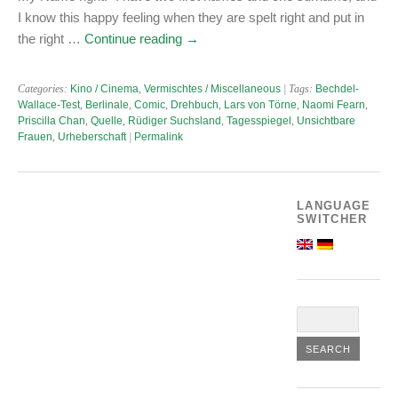
I know this happy feeling when they are spelt right and put in
the right …
Continue reading
→
Categories:
Kino / Cinema
,
Vermischtes / Miscellaneous
| Tags:
Bechdel-
Wallace-Test
,
Berlinale
,
Comic
,
Drehbuch
,
Lars von Törne
,
Naomi Fearn
,
Priscilla Chan
,
Quelle
,
Rüdiger Suchsland
,
Tagesspiegel
,
Unsichtbare
Frauen
,
Urheberschaft
|
Permalink
LANGUAGE
SWITCHER