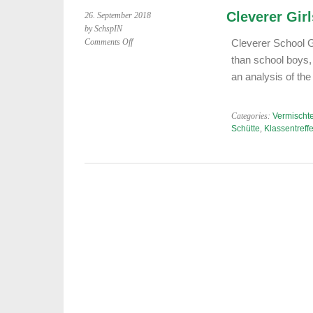
Cleverer Girl
26. September 2018
by SchspIN
on
Comments Off
Cleverer School Gi
Cleverer
than school boys,
Girls
an analysis of th
Categories:
Vermischte
Schütte
,
Klassentreff