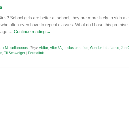
s
rls? School girls are better at school, they are more likely to skip a 
 who often even have to repeat classes. What do I base this premise
e age …
Continue reading
→
s / Miscellaneous
| Tags:
Abitur
,
Alter / Age
,
class reunion
,
Gender imbalance
,
Jan 
en
,
Til Schweiger
|
Permalink