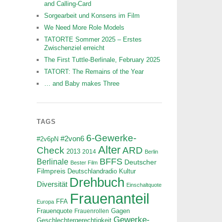
and Calling-Card
Sorgearbeit und Konsens im Film
We Need More Role Models
TATORTE Sommer 2025 – Erstes
Zwischenziel erreicht
The First Tuttle-Berlinale, February 2025
TATORT: The Remains of the Year
… and Baby makes Three
TAGS
6-Gewerke-
#2von6
#2v6pN
Alter
ARD
Check
2013
2014
Berlin
BFFS
Berlinale
Deutscher
Bester Film
Filmpreis
Deutschlandradio Kultur
Drehbuch
Diversität
Einschaltquote
Frauenanteil
FFA
Europa
Frauenquote
Frauenrollen
Gagen
Gewerke-
Geschlechtergerechtigkeit