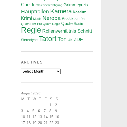
Check
Grimmepreis
Gleichberechtigung
Kamera
Hauptrollen
Kostüm
Neropa
Krimi
Produktion
Musik
Pro
Quote
Radio
Quote Film
Pro Quote Regie
Regie
Rollenverhältnis
Schnitt
Tatort
Ton
ZDF
Stereotype
UK
ARCHIVES
Archives
August 2026
M
T
W
T
F
S
S
1
2
3
4
5
6
7
8
9
10
11
12
13
14
15
16
17
18
19
20
21
22
23