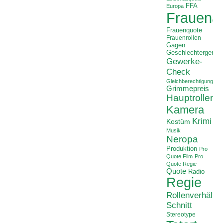
FFA
Europa
Frauenan
Frauenquote
Frauenrollen
Gagen
Geschlechtergerech
Gewerke-
Check
Gleichberechtigung
Grimmepreis
Hauptrollen
Kamera
Krimi
Kostüm
Musik
Neropa
Produktion
Pro
Quote Film
Pro
Quote Regie
Quote
Radio
Regie
Rollenverhältni
Schnitt
Stereotype