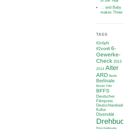
of the Year
… and Baby
makes Three
TAGS
#2v6pN
6-
#2von6
Gewerke-
Check
2013
Alter
2014
ARD
Berlin
Berlinale
Bester Film
BFFS
Deutscher
Filmpreis
Deutschlandradio
Kultur
Diversität
Drehbuch
Einschaltquote