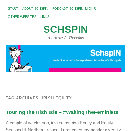
START
ABOUT SCHSPIN
PODCAST: SCHSPIN IM OHR!
OTHER WEBSITES
LINKS
SCHSPIN
An Actress's Thoughts
TAG ARCHIVES:
IRISH EQUITY
Touring the Irish Isle – #WakingTheFeminists
A couple of weeks ago, invited by Irish Equity and Equity
Scotland & Northern Ireland, I presented my gender diversity