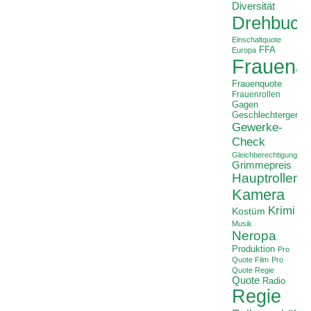
Diversität
Drehbuch
Einschaltquote
FFA
Europa
Frauenan
Frauenquote
Frauenrollen
Gagen
Geschlechtergerech
Gewerke-
Check
Gleichberechtigung
Grimmepreis
Hauptrollen
Kamera
Krimi
Kostüm
Musik
Neropa
Produktion
Pro
Quote Film
Pro
Quote Regie
Quote
Radio
Regie