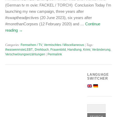
(German tv m ovie: FACKEL / TORCH) Conclusion Today I’m
launching my new campaign, three years after
#swaptheadjectives (20 June 2023), six years after
#morethanCorpses (12 February 2020) and …
Continue
reading
→
Categories:
Fernsehen / TV
,
Vermischtes / Miscellaneous
| Tags:
#waswennsieLEBT.
,
Drehbuch
,
Frauenbild
,
Handlung
,
Krimi
,
Veränderung
,
Verschwörungserzählungen
|
Permalink
LANGUAGE
SWITCHER