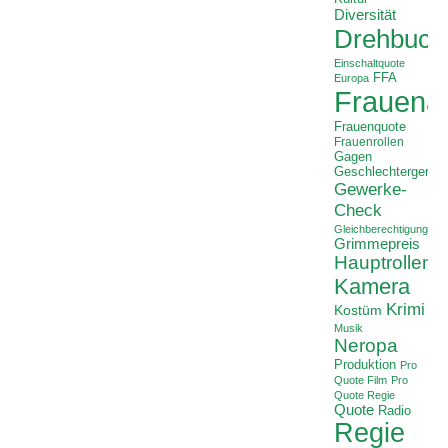
Diversität
Drehbuch
Einschaltquote
FFA
Europa
Frauenan
Frauenquote
Frauenrollen
Gagen
Geschlechtergerech
Gewerke-
Check
Gleichberechtigung
Grimmepreis
Hauptrollen
Kamera
Krimi
Kostüm
Musik
Neropa
Produktion
Pro
Quote Film
Pro
Quote Regie
Quote
Radio
Regie