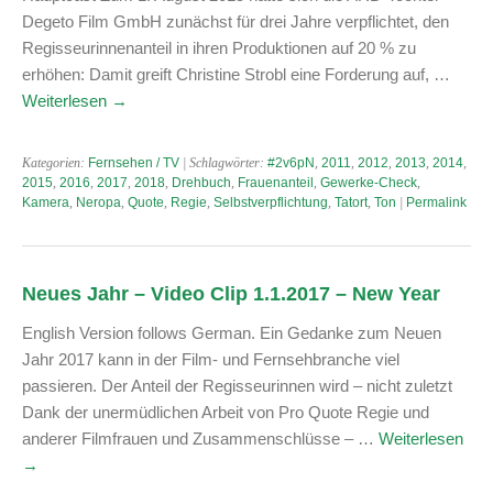
Degeto Film GmbH zunächst für drei Jahre verpflichtet, den
Regisseurinnenanteil in ihren Produktionen auf 20 % zu
erhöhen: Damit greift Christine Strobl eine Forderung auf, …
Weiterlesen
→
Kategorien:
Fernsehen / TV
| Schlagwörter:
#2v6pN
,
2011
,
2012
,
2013
,
2014
,
2015
,
2016
,
2017
,
2018
,
Drehbuch
,
Frauenanteil
,
Gewerke-Check
,
Kamera
,
Neropa
,
Quote
,
Regie
,
Selbstverpflichtung
,
Tatort
,
Ton
|
Permalink
Neues Jahr – Video Clip 1.1.2017 – New Year
English Version follows German. Ein Gedanke zum Neuen
Jahr 2017 kann in der Film- und Fernsehbranche viel
passieren. Der Anteil der Regisseurinnen wird – nicht zuletzt
Dank der unermüdlichen Arbeit von Pro Quote Regie und
anderer Filmfrauen und Zusammenschlüsse – …
Weiterlesen
→