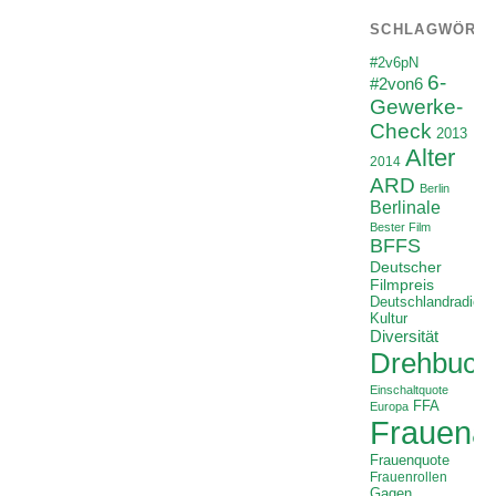
SCHLAGWÖRT
#2v6pN
6-
#2von6
Gewerke-
Check
2013
Alter
2014
ARD
Berlin
Berlinale
Bester Film
BFFS
Deutscher
Filmpreis
Deutschlandradio
Kultur
Diversität
Drehbuch
Einschaltquote
FFA
Europa
Frauenan
Frauenquote
Frauenrollen
Gagen