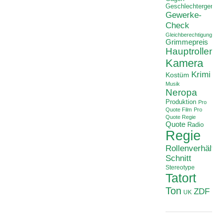
Geschlechtergerech
Gewerke-
Check
Gleichberechtigung
Grimmepreis
Hauptrollen
Kamera
Krimi
Kostüm
Musik
Neropa
Produktion
Pro
Quote Film
Pro
Quote Regie
Quote
Radio
Regie
Rollenverhältni
Schnitt
Stereotype
Tatort
Ton
ZDF
UK