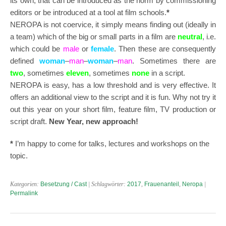
its own, that can be introduced as the norm by commissioning
editors or be introduced at a tool at film schools.
*
NEROPA is not coervice, it simply means finding out (ideally in
a team) which of the big or small parts in a film are
neutral
, i.e.
which could be
male
or
female
. Then these are consequently
defined
woman
–
man
–
woman
–
man
. Sometimes there are
two
, sometimes
eleven
, sometimes
none
in a script.
NEROPA is easy, has a low threshold and is very effective. It
offers an additional view to the script and it is fun. Why not try it
out this year on your short film, feature film, TV production or
script draft.
New Year, new approach!
*
I’m happy to come for talks, lectures and workshops on the
topic.
Kategorien:
Besetzung / Cast
| Schlagwörter:
2017
,
Frauenanteil
,
Neropa
|
Permalink