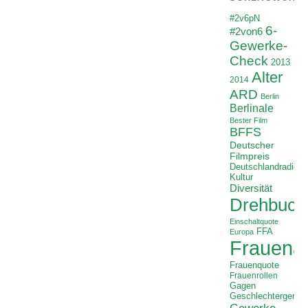
#2v6pN
6-
#2von6
Gewerke-
Check
2013
Alter
2014
ARD
Berlin
Berlinale
Bester Film
BFFS
Deutscher
Filmpreis
Deutschlandradio
Kultur
Diversität
Drehbuch
Einschaltquote
FFA
Europa
Frauenan
Frauenquote
Frauenrollen
Gagen
Geschlechtergerech