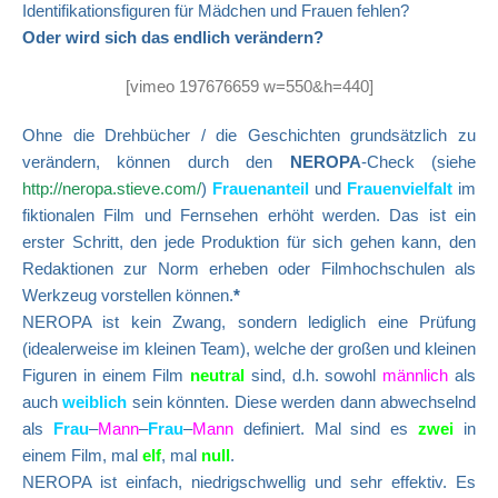
Identifikationsfiguren für Mädchen und Frauen fehlen?
Oder wird sich das endlich verändern?
[vimeo 197676659 w=550&h=440]
Ohne die Drehbücher / die Geschichten grundsätzlich zu
verändern, können durch den
NEROPA
-Check (siehe
http://neropa.stieve.com/
)
Frauenanteil
und
Frauenvielfalt
im
fiktionalen Film und Fernsehen erhöht werden. Das ist ein
erster Schritt, den jede Produktion
für sich gehen kann, den
Redaktionen zur Norm erheben oder Filmhochschulen als
Werkzeug vorstellen können.
*
NEROPA ist kein Zwang, sondern lediglich eine Prüfung
(idealerweise im kleinen Team), welche der großen und kleinen
Figuren in einem Film
neutral
sind, d.h. sowohl
männlich
als
auch
weiblich
sein könnten. Diese werden dann abwechselnd
als
Frau
–
Mann
–
Frau
–
Mann
definiert. Mal sind es
zwei
in
einem Film, mal
elf
, mal
null
.
NEROPA ist einfach, niedrigschwellig und sehr effektiv. Es