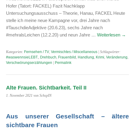
Hofer (Tatort: FACKEL) Fazit Nachklapp
Untersuchungsausschuss – Theorie, Hanau, FACKEL Heute
stelle ich meine neue Kampagne vor, drei Jahre nach
#TauschdieAdjektive (20.6.23), sechs Jahre nach
#mehralsLeichen (12.2.20) und neun Jahre …
Weiterlesen
→
Kategorien:
Fernsehen / TV
,
Vermischtes / Miscellaneous
| Schlagwörter:
#waswennsieLEBT.
,
Drehbuch
,
Frauenbild
,
Handlung
,
Krimi
,
Veränderung
,
Verschwörungserzählungen
|
Permalink
Alte Frauen. Sichtbarkeit. Teil II
1. November 2021 von SchspIN
Aus unserer Gesellschaft – ältere
sichtbare Frauen