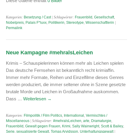
Diese Galerie enthält
0 Bilder
Kategorien:
Besetzung / Cast
| Schlagwörter:
Frauenbild
,
Gesellschaft
,
Nobelpreis
,
Palais F*luxx
,
Politikerin
,
Stereotype
,
Wissenschaftlerin
|
Permalink
Neue Kampagne #mehralsLeichen
Krimis – Schauspielerinnen können mehr als Leichen spielen
Das deutsche Fernsehen ist bekanntlich recht krimiaffin.
Immer mehr Formate, Reihen und Einzelfilme dieses Genres
werden produziert, die immer seltener ohne in Szene gesetzte
brutale Morde und Leichen in Großaufnahme auskommen.
Dass …
Weiterlesen
→
Kategorien:
Filmpolitik / Film Politics
,
International
,
Vermischtes /
Miscellaneous
| Schlagwörter:
#mehralsLeichen
,
arte
,
Dramaturgie
,
Frauenbild
,
Gewalt gegen Frauen
,
Krimi
,
Sally Wainwright
,
Scott & Bailey
,
Serie
,
sexualisierte Gewalt
,
Tomas Arvidsson
,
Unterhaltungsgewalt
|