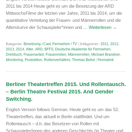
2011 bis 2014 Heute geht es um die Besetzung der ARD
MittwochsFilme der letzten vier Jahre, 2011 bis 2014, um die
quantitative Verteilung der Frauen- und Männerrollen und die
Alterskurve der Schauspieler*innen und …
Weiterlesen
→
Kategorien:
Besetzung / Cast
,
Fernsehen / TV
| Schlagwörter:
2011
,
2012
,
2013
,
2014
,
Alter
,
ARD
,
BFFS
,
Deutsche Akademie für Fernsehen
,
Drehbuch
,
Frauenanteil
,
Frauenrollen
,
Männerrollen
,
Michael Brandner
,
Monitoring
,
Produktion
,
Rollenverhältnis
,
Thomas Bellut
|
Permalink
Berliner Theatertreffen 2015. Und Rollentausch.
– Berlin Theatre Festival 2015. And Gender
Switching.
English Version follows German. Heute geht es um das 52.
Theatertreffen, das aktuell in Berlin stattfindet. Und um
Rollentausch – d.h. das Besetzen von Rollen mit
Schauspieler/innen des anderen Geschlechts (in Theater und