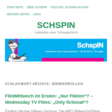
STARTSEITE
ÜBER SCHSPIN
PODCAST: SCHSPIN IM OHR!
WEITERE SEITEN
LINKS
SCHSPIN
Gedanken einer Schauspielerin
SCHLAGWORT-ARCHIVE:
MÄNNERROLLEN
FilmMittwoch im Ersten: „Nur Fiktion“? –
Wednesday TV Films: „Only fictional“?
English Version follows German. Die ARD MittwochsFilme