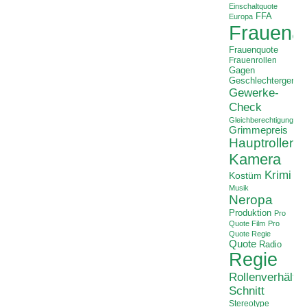
Einschaltquote
FFA
Europa
Frauenan
Frauenquote
Frauenrollen
Gagen
Geschlechtergerech
Gewerke-
Check
Gleichberechtigung
Grimmepreis
Hauptrollen
Kamera
Krimi
Kostüm
Musik
Neropa
Produktion
Pro
Quote Film
Pro
Quote Regie
Quote
Radio
Regie
Rollenverhältni
Schnitt
Stereotype