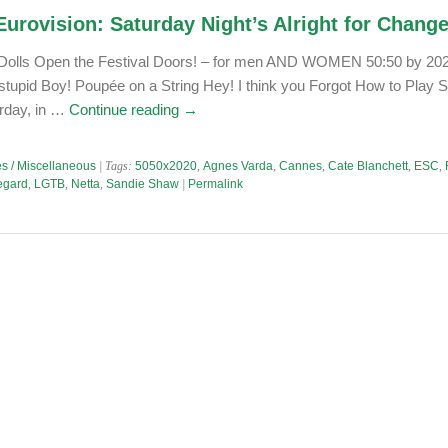
urovision: Saturday Night’s Alright for Chang
 Dolls Open the Festival Doors! – for men AND WOMEN 50:50 by 202
 stupid Boy! Poupée on a String Hey! I think you Forgot How to Play 
urday, in …
Continue reading
→
s / Miscellaneous
| Tags:
5050x2020
,
Agnes Varda
,
Cannes
,
Cate Blanchett
,
ESC
,
egard
,
LGTB
,
Netta
,
Sandie Shaw
|
Permalink