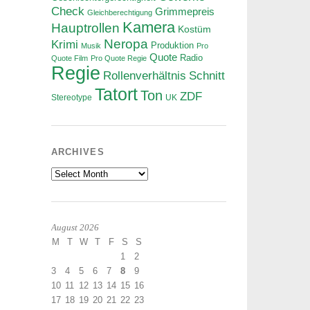
Check
Grimmepreis
Gleichberechtigung
Kamera
Hauptrollen
Kostüm
Neropa
Krimi
Produktion
Musik
Pro
Quote
Radio
Quote Film
Pro Quote Regie
Regie
Rollenverhältnis
Schnitt
Tatort
Ton
ZDF
Stereotype
UK
ARCHIVES
Archives
August 2026
M
T
W
T
F
S
S
1
2
3
4
5
6
7
8
9
10
11
12
13
14
15
16
17
18
19
20
21
22
23