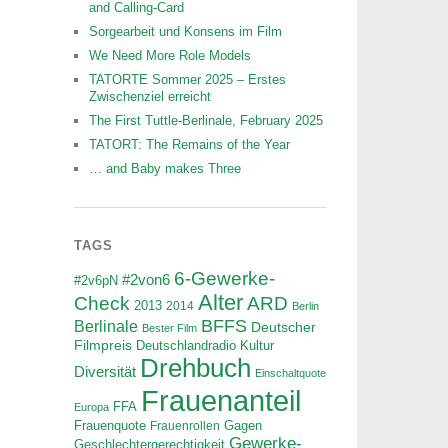
and Calling-Card
Sorgearbeit und Konsens im Film
We Need More Role Models
TATORTE Sommer 2025 – Erstes
Zwischenziel erreicht
The First Tuttle-Berlinale, February 2025
TATORT: The Remains of the Year
… and Baby makes Three
TAGS
6-Gewerke-
#2von6
#2v6pN
Alter
ARD
Check
2013
2014
Berlin
BFFS
Berlinale
Deutscher
Bester Film
Filmpreis
Deutschlandradio Kultur
Drehbuch
Diversität
Einschaltquote
Frauenanteil
FFA
Europa
Frauenquote
Frauenrollen
Gagen
Gewerke-
Geschlechtergerechtigkeit