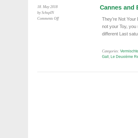
Cannes and E
18. May 2018
by SchspIN
on
Comments Off
They’re Not Your
Cannes
not your Toy, you
and
different Last sat
Eurovision:
Saturday
Night’s
Categories:
Vermischte
Alright
Gall
,
Le Deuxième R
for
Change