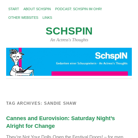
START
ABOUT SCHSPIN
PODCAST: SCHSPIN IM OHR!
OTHER WEBSITES
LINKS
SCHSPIN
An Actress's Thoughts
TAG ARCHIVES:
SANDIE SHAW
Cannes and Eurovision: Saturday Night’s
Alright for Change
They’re Not Your Dolls Open the Festival Doors! – for men