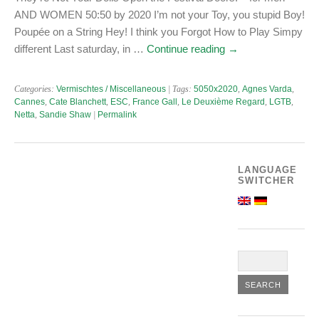
AND WOMEN 50:50 by 2020 I’m not your Toy, you stupid Boy!
Poupée on a String Hey! I think you Forgot How to Play Simpy
different Last saturday, in …
Continue reading
→
Categories:
Vermischtes / Miscellaneous
| Tags:
5050x2020
,
Agnes Varda
,
Cannes
,
Cate Blanchett
,
ESC
,
France Gall
,
Le Deuxième Regard
,
LGTB
,
Netta
,
Sandie Shaw
|
Permalink
LANGUAGE
SWITCHER