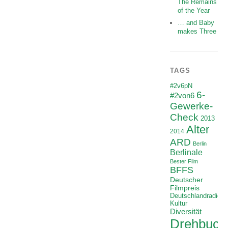
The Remains
of the Year
… and Baby
makes Three
TAGS
#2v6pN
6-
#2von6
Gewerke-
Check
2013
Alter
2014
ARD
Berlin
Berlinale
Bester Film
BFFS
Deutscher
Filmpreis
Deutschlandradio
Kultur
Diversität
Drehbuch