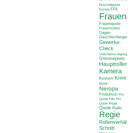
Einschaltquote
FFA
Europa
Frauenan
Frauenquote
Frauenrollen
Gagen
Geschlechtergerech
Gewerke-
Check
Gleichberechtigung
Grimmepreis
Hauptrollen
Kamera
Krimi
Kostüm
Musik
Neropa
Produktion
Pro
Quote Film
Pro
Quote Regie
Quote
Radio
Regie
Rollenverhältni
Schnitt