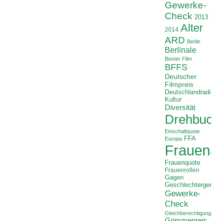
Gewerke-
Check
2013
Alter
2014
ARD
Berlin
Berlinale
Bester Film
BFFS
Deutscher
Filmpreis
Deutschlandradio
Kultur
Diversität
Drehbuch
Einschaltquote
FFA
Europa
Frauenan
Frauenquote
Frauenrollen
Gagen
Geschlechtergerech
Gewerke-
Check
Gleichberechtigung
Grimmepreis