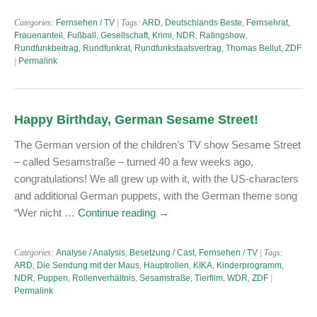
Categories:
Fernsehen / TV
| Tags:
ARD
,
Deutschlands Beste
,
Fernsehrat
,
Frauenanteil
,
Fußball
,
Gesellschaft
,
Krimi
,
NDR
,
Ratingshow
,
Rundfunkbeitrag
,
Rundfunkrat
,
Rundfunkstaatsvertrag
,
Thomas Bellut
,
ZDF
|
Permalink
Happy Birthday, German Sesame Street!
The German version of the children’s TV show Sesame Street
– called Sesamstraße – turned 40 a few weeks ago,
congratulations! We all grew up with it, with the US-characters
and additional German puppets, with the German theme song
“Wer nicht …
Continue reading
→
Categories:
Analyse / Analysis
,
Besetzung / Cast
,
Fernsehen / TV
| Tags:
ARD
,
Die Sendung mit der Maus
,
Hauptrollen
,
KIKA
,
Kinderprogramm
,
NDR
,
Puppen
,
Rollenverhältnis
,
Sesamstraße
,
Tierfilm
,
WDR
,
ZDF
|
Permalink