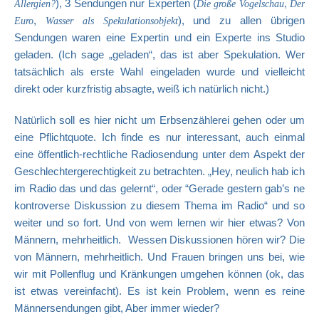
), 3 Sendungen nur Experten (
,
Allergien?
Die große Vogelschau
Der
,
), und zu allen übrigen
Euro
Wasser als Spekulationsobjekt
Sendungen waren eine Expertin und ein Experte ins Studio
geladen. (Ich sage „geladen“, das ist aber Spekulation. Wer
tatsächlich als erste Wahl eingeladen wurde und vielleicht
direkt oder kurzfristig absagte, weiß ich natürlich nicht.)
Natürlich soll es hier nicht um Erbsenzählerei gehen oder um
eine Pflichtquote. Ich finde es nur interessant, auch einmal
eine öffentlich-rechtliche Radiosendung unter dem Aspekt der
Geschlechtergerechtigkeit zu betrachten. „Hey, neulich hab ich
im Radio das und das gelernt“, oder “Gerade gestern gab’s ne
kontroverse Diskussion zu diesem Thema im Radio“ und so
weiter und so fort. Und von wem lernen wir hier etwas? Von
Männern, mehrheitlich. Wessen Diskussionen hören wir? Die
von Männern, mehrheitlich. Und Frauen bringen uns bei, wie
wir mit Pollenflug und Kränkungen umgehen können (ok, das
ist etwas vereinfacht). Es ist kein Problem, wenn es reine
Männersendungen gibt, Aber immer wieder?