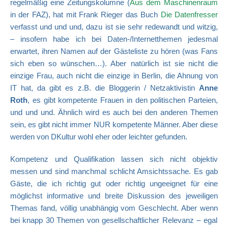
regelmäßig eine Zeitungskolumne (
Aus dem Maschinenraum
in der FAZ), hat mit Frank Rieger das Buch
Die Datenfresser
verfasst
und und und, dazu ist sie sehr redewandt und witzig,
– insofern habe ich bei Daten-/Internetthemen jedesmal
erwartet, ihren Namen auf der Gästeliste zu hören (was Fans
sich eben so wünschen…). Aber natürlich ist sie nicht die
einzige Frau, auch nicht die einzige in Berlin, die Ahnung von
IT hat, da gibt es z.B. die Bloggerin / Netzaktivistin
Anne
Roth
, es gibt kompetente Frauen in den politischen Parteien,
und und und. Ähnlich wird es auch bei den anderen Themen
sein, es gibt nicht immer NUR kompetente Männer. Aber diese
werden von DKultur wohl eher oder leichter gefunden.
Kompetenz und Qualifikation lassen sich nicht objektiv
messen und sind manchmal schlicht Amsichtssache. Es gab
Gäste, die ich richtig gut oder richtig ungeeignet für eine
möglichst informative und breite Diskussion des jeweiligen
Themas fand, völlig unabhängig vom Geschlecht. Aber wenn
bei knapp 30 Themen von gesellschaftlicher Relevanz – egal