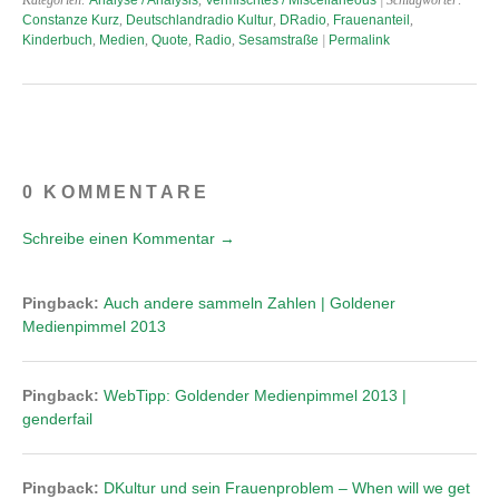
Kategorien:
Analyse / Analysis
,
Vermischtes / Miscellaneous
| Schlagwörter:
Constanze Kurz
,
Deutschlandradio Kultur
,
DRadio
,
Frauenanteil
,
Kinderbuch
,
Medien
,
Quote
,
Radio
,
Sesamstraße
|
Permalink
0 KOMMENTARE
Schreibe einen Kommentar →
Pingback:
Auch andere sammeln Zahlen | Goldener
Medienpimmel 2013
Pingback:
WebTipp: Goldender Medienpimmel 2013 |
genderfail
Pingback:
DKultur und sein Frauenproblem – When will we get