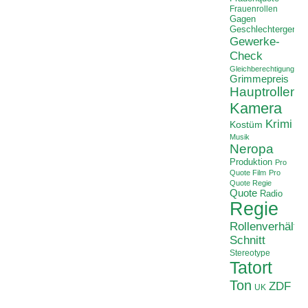
Frauenrollen
Gagen
Geschlechtergerech
Gewerke-
Check
Gleichberechtigung
Grimmepreis
Hauptrollen
Kamera
Krimi
Kostüm
Musik
Neropa
Produktion
Pro
Quote Film
Pro
Quote Regie
Quote
Radio
Regie
Rollenverhältni
Schnitt
Stereotype
Tatort
Ton
ZDF
UK