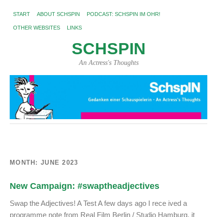
START
ABOUT SCHSPIN
PODCAST: SCHSPIN IM OHR!
OTHER WEBSITES
LINKS
SCHSPIN
An Actress's Thoughts
MONTH:
JUNE 2023
New Campaign: #swaptheadjectives
Swap the Adjectives! A Test A few days ago I rece ived a
programme note from Real Film Berlin / Studio Hamburg, it