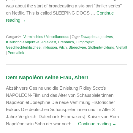
was about the start of broadcasting a six-part “thriller series”
on Netflix. This is called SLEEPING DOGS …
Continue
reading
→
Categories:
Vermischtes / Miscellaneous
| Tags:
#swaptheadjectives
,
#TauschdieAdjektive
,
Adjektest
,
Drehbuch
,
Filmprojekt
,
Geschlechterklischee
,
Inklusion
,
Pitch
,
Stereotype
,
Stoffentwicklung
,
Vielfalt
|
Permalink
Dem Napoléon seine Frau, Alter!
Abzählvers Gesine und die Einleitung Ridley Scott’s
NAPOLÉON-Film und das Alter von Schauspieler:innen
Napoléon et Joséphine Die neue Verfilmung Historischer
Exkurs Die deutschen Schauspieler:innen und ihr Alter 3
Jahre-Vergleich [Datenbank Filmmakers] Kaiser von Rom
Napoléon sein Sohn der war noch …
Continue reading
→