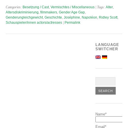
Categories:
Besetzung / Cast
,
Vermischtes / Miscellaneous
| Tags:
Alter
,
Altersdiskriminierung
,
filmmakers
,
Gender Age Gap
,
Genderungleichgewicht
,
Geschichte
,
Joséphine
,
Napoléon
,
Ridley Scott
,
Schauspieler/innen actors/actresses
|
Permalink
LANGUAGE
SWITCHER
Name*
Email*