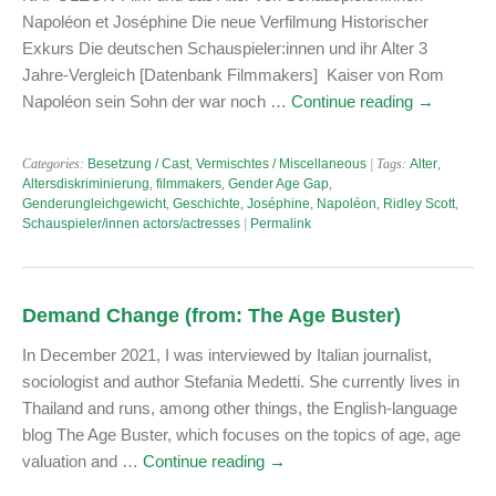
Napoléon et Joséphine Die neue Verfilmung Historischer
Exkurs Die deutschen Schauspieler:innen und ihr Alter 3
Jahre-Vergleich [Datenbank Filmmakers] Kaiser von Rom
Napoléon sein Sohn der war noch …
Continue reading
→
Categories:
Besetzung / Cast
,
Vermischtes / Miscellaneous
| Tags:
Alter
,
Altersdiskriminierung
,
filmmakers
,
Gender Age Gap
,
Genderungleichgewicht
,
Geschichte
,
Joséphine
,
Napoléon
,
Ridley Scott
,
Schauspieler/innen actors/actresses
|
Permalink
Demand Change (from: The Age Buster)
In December 2021, I was interviewed by Italian journalist,
sociologist and author Stefania Medetti. She currently lives in
Thailand and runs, among other things, the English-language
blog The Age Buster, which focuses on the topics of age, age
valuation and …
Continue reading
→