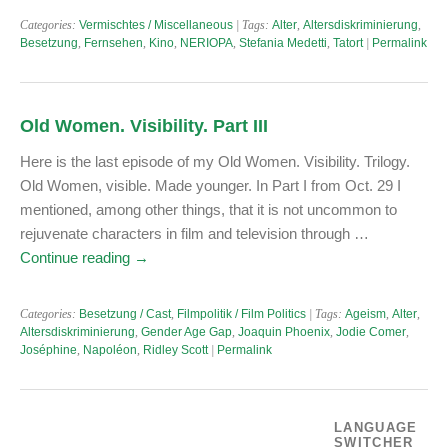
Categories:
Vermischtes / Miscellaneous
| Tags:
Alter
,
Altersdiskriminierung
,
Besetzung
,
Fernsehen
,
Kino
,
NERIOPA
,
Stefania Medetti
,
Tatort
|
Permalink
Old Women. Visibility. Part III
Here is the last episode of my Old Women. Visibility. Trilogy.
Old Women, visible. Made younger. In Part I from Oct. 29 I
mentioned, among other things, that it is not uncommon to
rejuvenate characters in film and television through …
Continue reading
→
Categories:
Besetzung / Cast
,
Filmpolitik / Film Politics
| Tags:
Ageism
,
Alter
,
Altersdiskriminierung
,
Gender Age Gap
,
Joaquin Phoenix
,
Jodie Comer
,
Joséphine
,
Napoléon
,
Ridley Scott
|
Permalink
LANGUAGE
SWITCHER