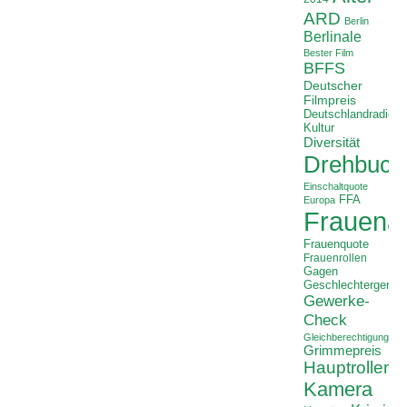
ARD
Berlin
Berlinale
Bester Film
BFFS
Deutscher
Filmpreis
Deutschlandradio
Kultur
Diversität
Drehbuch
Einschaltquote
FFA
Europa
Frauenan
Frauenquote
Frauenrollen
Gagen
Geschlechtergerech
Gewerke-
Check
Gleichberechtigung
Grimmepreis
Hauptrollen
Kamera