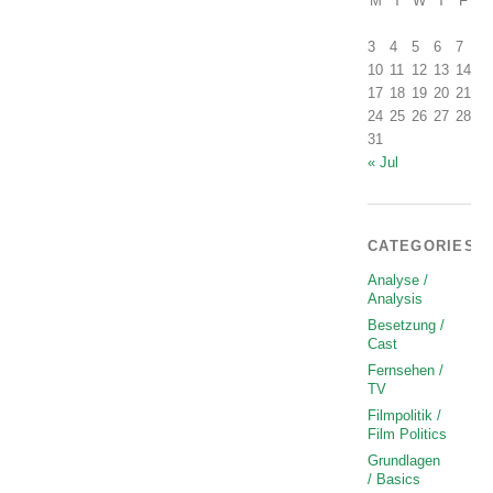
M
T
W
T
F
S
1
3
4
5
6
7
8
10
11
12
13
14
1
17
18
19
20
21
2
24
25
26
27
28
2
31
« Jul
CATEGORIES
Analyse /
Analysis
Besetzung /
Cast
Fernsehen /
TV
Filmpolitik /
Film Politics
Grundlagen
/ Basics