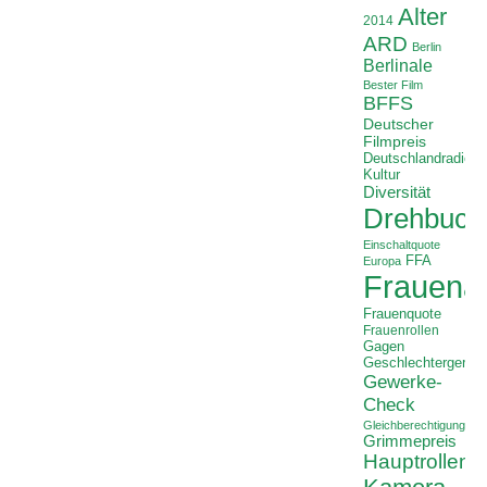
Alter
2014
ARD
Berlin
Berlinale
Bester Film
BFFS
Deutscher
Filmpreis
Deutschlandradio
Kultur
Diversität
Drehbuch
Einschaltquote
FFA
Europa
Frauenan
Frauenquote
Frauenrollen
Gagen
Geschlechtergerech
Gewerke-
Check
Gleichberechtigung
Grimmepreis
Hauptrollen