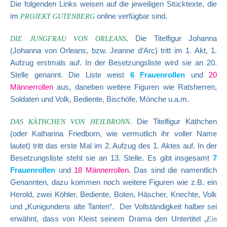
Die folgenden Links weisen auf die jeweiligen Stücktexte, die
im
online verfügbar sind.
PROJEKT GUTENBERG
. Die Titelfigur Johanna
DIE JUNGFRAU VON ORLEANS
(Johanna von Orleans, bzw. Jeanne d’Arc) tritt im 1. Akt, 1.
Aufzug erstmals auf. In der Besetzungsliste wird sie an 20.
Stelle genannt. Die Liste weist
6 Frauenrollen
und
20
Männerrollen
aus, daneben weitere Figuren wie Ratsherren,
Soldaten und Volk, Bediente, Bischöfe, Mönche u.a.m.
. Die Titelfigur Käthchen
DAS KÄTHCHEN VON HEILBRONN
(oder Katharina Friedborn, wie vermutlich ihr voller Name
lautet) tritt das erste Mal im 2. Aufzug des 1. Aktes auf. In der
Besetzungsliste steht sie an 13. Stelle. Es gibt insgesamt
7
Frauenrollen
und
18 Männerrollen
. Das sind die namentlich
Genannten, dazu kommen noch weitere Figuren wie z.B. ein
Herold, zwei Köhler, Bediente, Boten, Häscher, Knechte, Volk
und „Kunigundens alte Tanten“. Der Vollständigkeit halber sei
erwähnt, dass von Kleist seinem Drama den Untertitel „
Ein