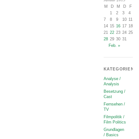
Januar 2013
M
D
M
D
F
S
1
2
3
4
5
7
8
9
10
11
1
14
15
16
17
18
1
21
22
23
24
25
2
28
29
30
31
Feb. »
KATEGORIEN
Analyse /
Analysis
Besetzung /
Cast
Fernsehen /
TV
Filmpolitik /
Film Politics
Grundlagen
/ Basics