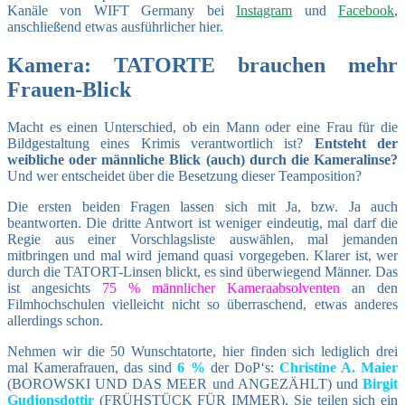
Kanäle von WIFT Germany bei
Instagram
und
Facebook
,
anschließend etwas ausführlicher hier.
Kamera: TATORTE brauchen mehr
Frauen-Blick
Macht es einen Unterschied, ob ein Mann oder eine Frau für die
Bildgestaltung eines Krimis verantwortlich ist?
Entsteht der
weibliche oder männliche Blick (auch) durch die Kameralinse?
Und wer entscheidet über die Besetzung dieser Teamposition?
Die ersten beiden Fragen lassen sich mit Ja, bzw. Ja auch
beantworten. Die dritte Antwort ist weniger eindeutig, mal darf die
Regie aus einer Vorschlagsliste auswählen, mal jemanden
mitbringen und mal wird jemand quasi vorgegeben. Klarer ist, wer
durch die TATORT-Linsen blickt, es sind überwiegend Männer. Das
ist angesichts
75 % männlicher Kameraabsolventen
an den
Filmhochschulen vielleicht nicht so überraschend, etwas anderes
allerdings schon.
Nehmen wir die 50 Wunschtatorte, hier finden sich lediglich drei
mal Kamerafrauen, das sind
6 %
der DoP‘s:
Christine A. Maier
(BOROWSKI UND DAS MEER und ANGEZÄHLT) und
Birgit
Gudjonsdottir
(FRÜHSTÜCK FÜR IMMER). Sie teilen sich ein