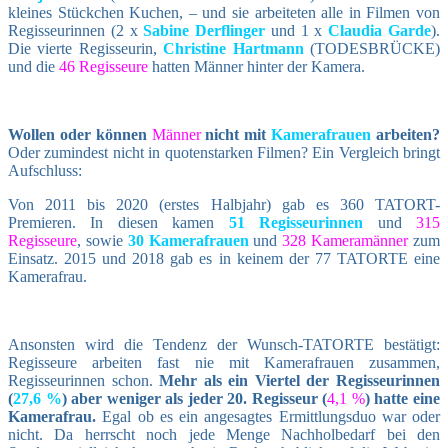
kleines Stückchen Kuchen, – und sie arbeiteten alle in Filmen von
Regisseurinnen (2 x
Sabine Derflinger
und 1 x
Claudia Garde
).
Die vierte Regisseurin,
Christine Hartmann
(TODESBRÜCKE)
und die
46 Regisseure
hatten Männer hinter der Kamera.
Wollen oder können
Männer
nicht mit
Kamerafrauen
arbeiten?
Oder zumindest nicht in quotenstarken Filmen? Ein Vergleich bringt
Aufschluss:
Von 2011 bis 2020 (erstes Halbjahr) gab es 360 TATORT-
Premieren. In diesen kamen
51 Regisseurinnen
und
315
Regisseure
, sowie
30 Kamerafrauen
und
328 Kameramänner
zum
Einsatz. 2015 und 2018 gab es in keinem der 77 TATORTE eine
Kamerafrau.
Ansonsten wird die Tendenz der Wunsch-TATORTE bestätigt:
Regisseure arbeiten fast nie mit Kamerafrauen zusammen,
Regisseurinnen schon.
Mehr als ein Viertel der Regisseurinnen
(
27,6 %
) aber weniger als jeder 20. Regisseur (
4,1 %
) hatte eine
Kamerafrau.
Egal ob es ein angesagtes Ermittlungsduo war oder
nicht. Da herrscht noch jede Menge Nachholbedarf bei den