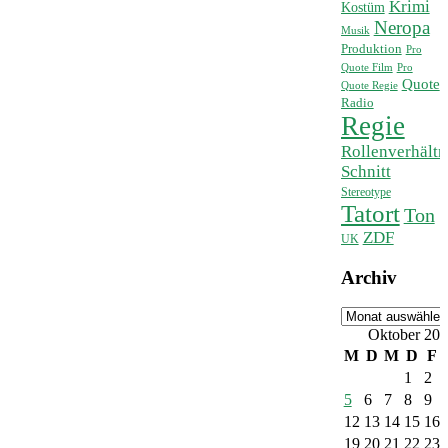
Krimi
Kostüm
Neropa
Musik
Produktion
Pro
Quote Film
Pro
Quote
Quote Regie
Radio
Regie
Rollenverhältn
Schnitt
Stereotype
Tatort
Ton
ZDF
UK
Archiv
Archiv
Oktober 20
M
D
M
D
F
1
2
5
6
7
8
9
12
13
14
15
16
19
20
21
22
23