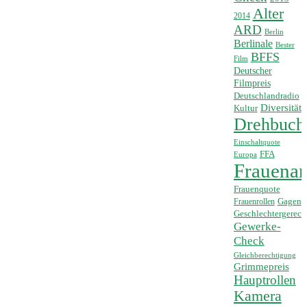
Alter
2014
ARD
Berlin
Berlinale
Bester
BFFS
Film
Deutscher
Filmpreis
Deutschlandradio
Diversität
Kultur
Drehbuch
Einschaltquote
FFA
Europa
Frauenan
Frauenquote
Frauenrollen
Gagen
Geschlechtergerech
Gewerke-
Check
Gleichberechtigung
Grimmepreis
Hauptrollen
Kamera