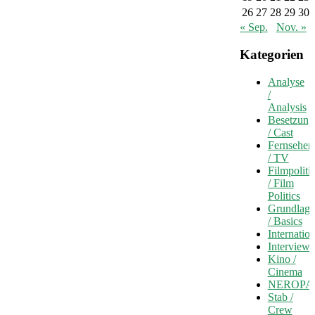
26
27
28
29
30
« Sep.
Nov. »
Kategorien
Analyse
/
Analysis
Besetzung
/ Cast
Fernsehen
/ TV
Filmpoliti
/ Film
Politics
Grundlag
/ Basics
Internation
Interview
Kino /
Cinema
NEROPA
Stab /
Crew