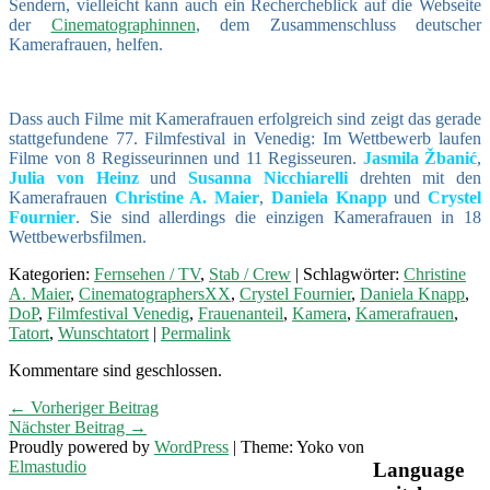
Sendern, vielleicht kann auch ein Rechercheblick auf die Webseite
der
Cinematographinnen
, dem Zusammenschluss deutscher
Kamerafrauen, helfen.
Dass auch Filme mit Kamerafrauen erfolgreich sind zeigt das gerade
stattgefundene 77. Filmfestival in Venedig: Im Wettbewerb laufen
Filme von 8 Regisseurinnen und 11 Regisseuren.
Jasmila Žbanić
,
Julia von Heinz
und
Susanna Nicchiarelli
drehten mit den
Kamerafrauen
Christine A. Maier
,
Daniela Knapp
und
Crystel
Fournier
. Sie sind allerdings die einzigen Kamerafrauen in 18
Wettbewerbsfilmen.
Kategorien:
Fernsehen / TV
,
Stab / Crew
| Schlagwörter:
Christine
A. Maier
,
CinematographersXX
,
Crystel Fournier
,
Daniela Knapp
,
DoP
,
Filmfestival Venedig
,
Frauenanteil
,
Kamera
,
Kamerafrauen
,
Tatort
,
Wunschtatort
|
Permalink
Kommentare sind geschlossen.
← Vorheriger Beitrag
Nächster Beitrag →
Proudly powered by
WordPress
|
Theme: Yoko von
Elmastudio
Language