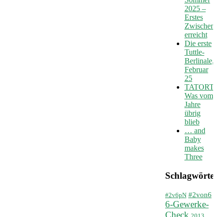
2025 –
Erstes
Zwischenz
erreicht
Die erste
Tuttle-
Berlinale,
Februar
25
TATORT:
Was vom
Jahre
übrig
blieb
… and
Baby
makes
Three
Schlagwörte
#2von6
#2v6pN
6-Gewerke-
Check
2013