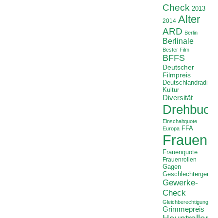
Check
2013
Alter
2014
ARD
Berlin
Berlinale
Bester Film
BFFS
Deutscher
Filmpreis
Deutschlandradio
Kultur
Diversität
Drehbuch
Einschaltquote
FFA
Europa
Frauenan
Frauenquote
Frauenrollen
Gagen
Geschlechtergerech
Gewerke-
Check
Gleichberechtigung
Grimmepreis