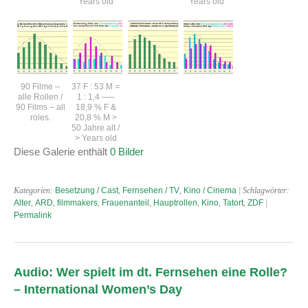
Years old
Years old
90 Filme –
37 F : 53 M =
alle Rollen /
1 : 1,4 —–
90 Films – all
18,9 % F &
roles.
20,8 % M >
50 Jahre alt /
> Years old
Diese Galerie enthält
0 Bilder
Kategorien:
Besetzung / Cast
,
Fernsehen / TV
,
Kino / Cinema
| Schlagwörter:
Alter
,
ARD
,
filmmakers
,
Frauenanteil
,
Hauptrollen
,
Kino
,
Tatort
,
ZDF
|
Permalink
Audio: Wer spielt im dt. Fernsehen eine Rolle?
– International Women’s Day