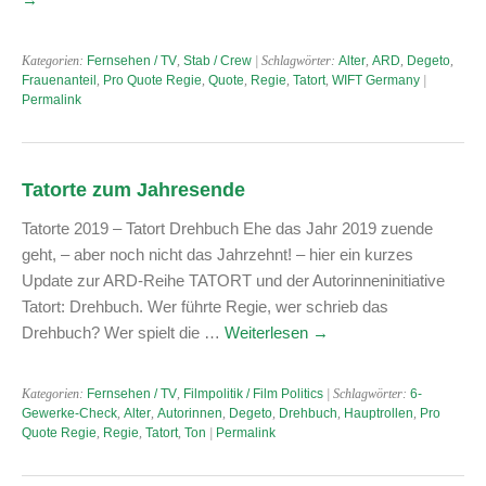
Kategorien:
Fernsehen / TV
,
Stab / Crew
| Schlagwörter:
Alter
,
ARD
,
Degeto
,
Frauenanteil
,
Pro Quote Regie
,
Quote
,
Regie
,
Tatort
,
WIFT Germany
|
Permalink
Tatorte zum Jahresende
Tatorte 2019 – Tatort Drehbuch Ehe das Jahr 2019 zuende
geht, – aber noch nicht das Jahrzehnt! – hier ein kurzes
Update zur ARD-Reihe TATORT und der Autorinneninitiative
Tatort: Drehbuch. Wer führte Regie, wer schrieb das
Drehbuch? Wer spielt die …
Weiterlesen
→
Kategorien:
Fernsehen / TV
,
Filmpolitik / Film Politics
| Schlagwörter:
6-
Gewerke-Check
,
Alter
,
Autorinnen
,
Degeto
,
Drehbuch
,
Hauptrollen
,
Pro
Quote Regie
,
Regie
,
Tatort
,
Ton
|
Permalink