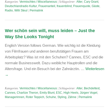
Kategorien:
Vermischtes / Miscellaneous
| Schlagwörter:
Alter
,
Cary Grant
,
Deutschlandradio Kultur
,
Frauenanteil
,
frauenblind
,
Frauenquote
,
Gäste
,
Radio
,
Willi Steul
|
Permalink
Wer schön sein will, muss leiden – Just the
Way She Looks Tonight
English Version follows German. Wie wichtig ist die Kleidung
von Filmfrauen und anderen berufstätigen Frauen am
Arbeitsplatz? Was ist mit den Schuhen? Cannes, ESC und die
normale Businesswelt. Dazu weibliche Hauptrollen und die
Altersfrage. Und ein Besuch bei der Zahnärztin. …
Weiterlesen
→
Kategorien:
Vermischtes / Miscellaneous
| Schlagwörter:
Alter
,
Bechdeltest
,
Cannes
,
Charlize Theron
,
Emily Blunt
,
ESC
,
High Heels
,
Jürgen Vogel
,
Managerinnen
,
Roter Teppich
,
Schuhe
,
Styling
,
Zähne
|
Permalink