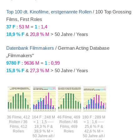
Top 100 dt. Kinofilme, erstgenannte Rollen
/ 100 Top Grossing
Films, First Roles
37 F
:
53 M
=
1
:
1,4
18,9 % F
&
20,8 % M
> 50 Jahre / Years
Datenbank Filmmakers
/ German Acting Database
„Filmmakers“
9780 F
:
9636 M
=
1
:
0,99
15,8 % F
&
27,3 % M
> 50 Jahre / Years
36 Filme, 412
164 F : 248 M
46 Filme, 469
180 F : 289 M
Rollen / 36
= 1 : 1,5 —–
Rollen / 46
= 1 : 1,6 —–
Films, 412
18,3 % F &
Films, 469
25,6 % F &
Rollen
39,9 % M >
Roles
42,6 % M >
50 Jahre alt /
50 Jahre alt /