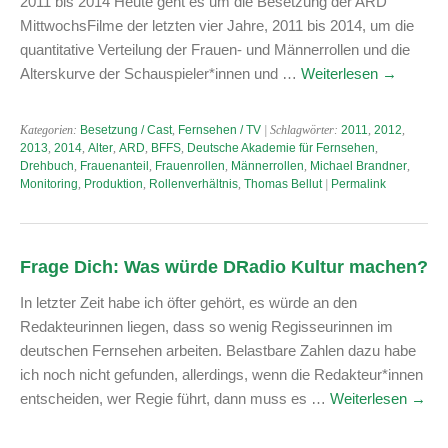
2011 bis 2014 Heute geht es um die Besetzung der ARD
MittwochsFilme der letzten vier Jahre, 2011 bis 2014, um die
quantitative Verteilung der Frauen- und Männerrollen und die
Alterskurve der Schauspieler*innen und …
Weiterlesen
→
Kategorien:
Besetzung / Cast
,
Fernsehen / TV
| Schlagwörter:
2011
,
2012
,
2013
,
2014
,
Alter
,
ARD
,
BFFS
,
Deutsche Akademie für Fernsehen
,
Drehbuch
,
Frauenanteil
,
Frauenrollen
,
Männerrollen
,
Michael Brandner
,
Monitoring
,
Produktion
,
Rollenverhältnis
,
Thomas Bellut
|
Permalink
Frage Dich: Was würde DRadio Kultur machen?
In letzter Zeit habe ich öfter gehört, es würde an den
Redakteurinnen liegen, dass so wenig Regisseurinnen im
deutschen Fernsehen arbeiten. Belastbare Zahlen dazu habe
ich noch nicht gefunden, allerdings, wenn die Redakteur*innen
entscheiden, wer Regie führt, dann muss es …
Weiterlesen
→