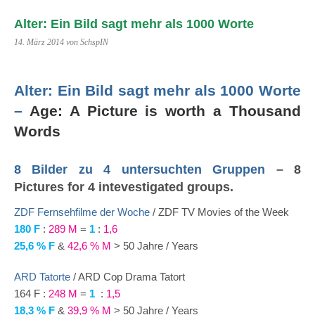
Alter: Ein Bild sagt mehr als 1000 Worte
14. März 2014 von SchspIN
Alter: Ein Bild sagt mehr als 1000 Worte
–
Age: A Picture is worth a Thousand
Words
8 Bilder zu 4 untersuchten Gruppen
– 8
Pictures for 4 intevestigated groups.
ZDF Fernsehfilme der Woche
/ ZDF TV Movies of the Week
180 F
:
289 M
=
1
:
1,6
25,6 % F
&
42,6 % M
> 50 Jahre / Years
ARD Tatorte
/ ARD Cop Drama Tatort
164 F :
248 M
=
1
:
1,5
18,3 % F
&
39,9 % M
> 50 Jahre / Years