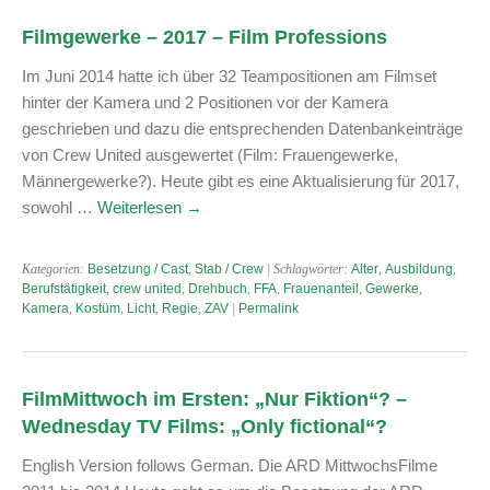
Filmgewerke – 2017 – Film Professions
Im Juni 2014 hatte ich über 32 Teampositionen am Filmset
hinter der Kamera und 2 Positionen vor der Kamera
geschrieben und dazu die entsprechenden Datenbankeinträge
von Crew United ausgewertet (Film: Frauengewerke,
Männergewerke?). Heute gibt es eine Aktualisierung für 2017,
sowohl …
Weiterlesen
→
Kategorien:
Besetzung / Cast
,
Stab / Crew
| Schlagwörter:
Alter
,
Ausbildung
,
Berufstätigkeit
,
crew united
,
Drehbuch
,
FFA
,
Frauenanteil
,
Gewerke
,
Kamera
,
Kostüm
,
Licht
,
Regie
,
ZAV
|
Permalink
FilmMittwoch im Ersten: „Nur Fiktion“? –
Wednesday TV Films: „Only fictional“?
English Version follows German. Die ARD MittwochsFilme