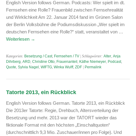
English Version follows German. Podcasts: Wer spielt im dt.
Fernsehen eine Rolle? Frauenbild zwischen Fernsehrealität
und Wirklichkeit Am 22. Januar 2014 fand im Grünen Salon
der Berlin Volksbühne die Podiumsdiskussion „Wer spielt im
deutschen Fernsehen eine Rolle?“ statt, veranstaltet von …
Weiterlesen
→
Kategorien:
Besetzung / Cast
,
Fernsehen / TV
| Schlagwörter:
Alter
,
Anja
Dihrberg
,
ARD
,
Christine Otto
,
Frauenanteil
,
Käthe Niemeyer
,
Podcast
,
Quote
,
Sylvia Nagel
,
WIFTG
,
Winka Wulff
,
ZDF
|
Permalink
Tatorte 2013, ein Rückblick
English Version follows German. Tatorte 2013, ein Rückblick
Die 2013er Tatorte: Regie, Drehbuch, Altersverteilung der
Besetzung und mehr. 2013 war der TATORT wieder das
fiktionale Format mit den höchsten „Einschaltquoten“
(durchschnittlich 9,3 Mio. Zuschauer/innen pro Folge). Und