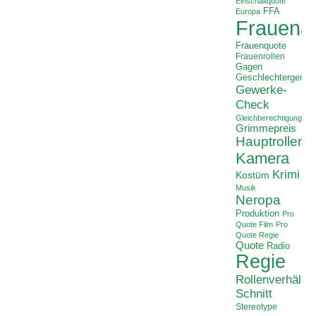
Einschaltquote
FFA
Europa
Frauenan
Frauenquote
Frauenrollen
Gagen
Geschlechtergerech
Gewerke-
Check
Gleichberechtigung
Grimmepreis
Hauptrollen
Kamera
Krimi
Kostüm
Musik
Neropa
Produktion
Pro
Quote Film
Pro
Quote Regie
Quote
Radio
Regie
Rollenverhältni
Schnitt
Stereotype