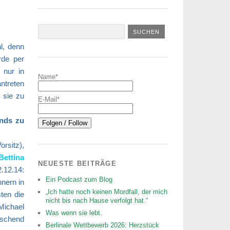
l, denn
rde per
 nur in
Name*
ntreten
 sie zu
E-Mail*
ands zu
orsitz),
Bettina
NEUESTE BEITRÄGE
.12.14:
Ein Podcast zum Blog
nern in
„Ich hatte noch keinen Mordfall, der mich
ten die
nicht bis nach Hause verfolgt hat.“
Michael
Was wenn sie lebt.
aschend
Berlinale Wettbewerb 2026: Herzstück