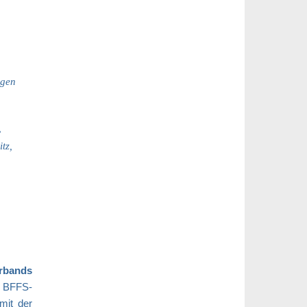
agen
,
tz,
erbands
e BFFS-
mit der