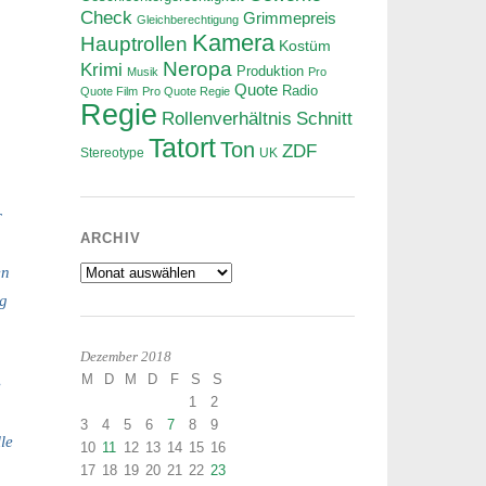
Check
Grimmepreis
Gleichberechtigung
Kamera
Hauptrollen
Kostüm
Neropa
Krimi
Produktion
Musik
Pro
Quote
Radio
Quote Film
Pro Quote Regie
Regie
Rollenverhältnis
Schnitt
Tatort
Ton
ZDF
Stereotype
UK
r
ARCHIV
Archiv
en
ng
Dezember 2018
M
D
M
D
F
S
S
e
1
2
3
4
5
6
7
8
9
le
10
11
12
13
14
15
16
17
18
19
20
21
22
23