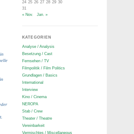
24
25
26
27
28
29
30
31
« Nov.
Jan. »
KATEGORIEN
Analyse / Analysis
Besetzung / Cast
in
elle
Fernsehen / TV
Filmpolitik / Film Politics
Grundlagen / Basics
in
International
Interview
Kino / Cinema
NEROPA
eder
Stab / Crew
t.
Theater / Theatre
Vereinbarkeit
Vermischtes / Miscellaneous