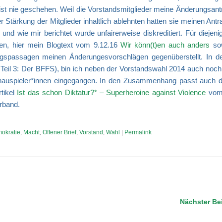
s ist nie geschehen. Weil die Vorstandsmitglieder meine Änderungsan
Stärkung der Mitglieder inhaltlich ablehnten hatten sie meinen Antr
nd wie mir berichtet wurde unfairerweise diskreditiert. Für diejeni
len, hier mein Blogtext vom 9.12.16
Wir könn(t)en auch anders
sow
ngspassagen meinen Änderungesvorschlägen gegenüberstellt. In d
eil 3: Der BFFS), bin ich neben der Vorstandswahl 2014 auch noch 
chauspieler*innen eingegangen. In den Zusammenhang passt auch d
rtikel
Ist das schon Diktatur?* – Superheroine against Violence
vom 
rband.
okratie
,
Macht
,
Offener Brief
,
Vorstand
,
Wahl
|
Permalink
Nächster Be