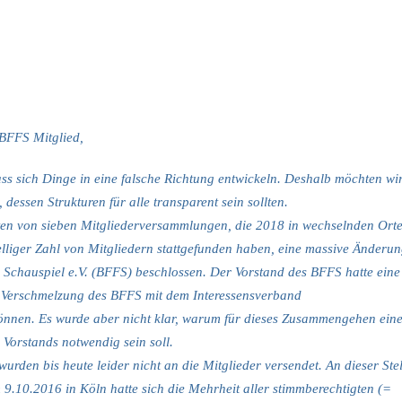
 BFFS Mitglied,
s sich Dinge in eine falsche Richtung entwickeln. Deshalb möchten wi
dessen Strukturen für alle transparent sein sollten.
ten von sieben Mitgliederversammlungen, die 2018 in wechselnden Ort
telliger Zahl von Mitgliedern stattgefunden haben, eine massive Änderu
chauspiel e.V. (BFFS) beschlossen. Der Vorstand des BFFS hatte eine
e Verschmelzung des BFFS mit dem Interessensverband
önnen. Es wurde aber nicht klar, warum für dieses Zusammengehen ein
Vorstands notwendig sein soll.
rden bis heute leider nicht an die Mitglieder versendet. An dieser Stel
9.10.2016 in Köln hatte sich die Mehrheit aller stimmberechtigten (=