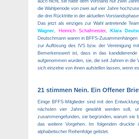
auch nicht, sie hatte dem Vorstand nur zwei Jahr
die Wahlperiode von zwei auf vier Jahre hochzus
die drei Rücktritte in der aktuellen Vorstandsphase
Das jetzt als einziges zur Wahl antretende T
Wagner
,
Heinrich Schafmeister
,
Klara Deut
Deutschmann waren in BFFS-Zusammenhängen noch n
zur Auflösung des IVS bzw. der Vereinigung m
Bemerkenswert ist, dass in das kandidieren
aufgenommen wurden, sie, die seit Jahren in die Verb
sich einzelne von ihnen aufstellen lassen, wenn 
21 stimmen Nein. Ein Offener Brie
Einige BFFS-Mitglieder sind mit den Entwickl
nächsten vier Jahre gewählt werden soll, u
zusammengefunden, sie begründen, warum sie be
das weitere Vorgehen. Im folgenden druckte i
alphabetischer Reihenfolge gelistet.