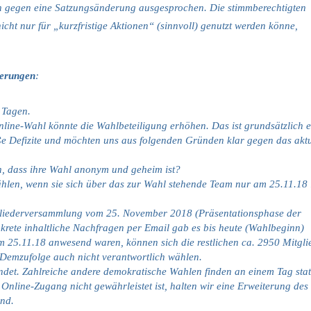
ch gegen eine Satzungsänderung ausgesprochen. Die stimmberechtigten
icht nur für „kurzfristige Aktionen“ (sinnvoll) genutzt werden könne,
derungen
:
 Tagen.
line-Wahl könnte die Wahlbeteiligung erhöhen. Das ist grundsätzlich e
ße Defizite und möchten uns aus folgenden Gründen klar gegen das aktu
n, dass ihre Wahl anonym und geheim ist?
ählen, wenn sie sich über das zur Wahl stehende Team nur am 25.11.18 
tgliederversammlung vom 25. November 2018 (Präsentationsphase der
krete inhaltliche Nachfragen per Email gab es bis heute (Wahlbeginn)
m 25.11.18 anwesend waren, können sich die restlichen ca. 2950 Mitgli
 Demzufolge auch nicht verantwortlich wählen.
det. Zahlreiche andere demokratische Wahlen finden an einem Tag stat
line-Zugang nicht gewährleistet ist, halten wir eine Erweiterung des
end.