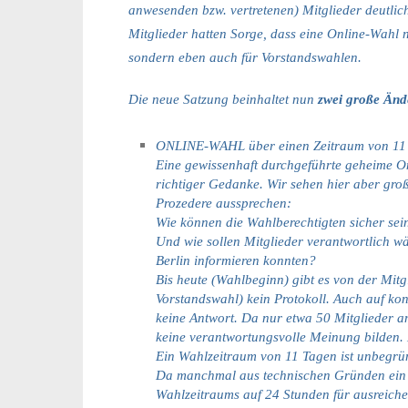
anwesenden bzw. vertretenen) Mitglieder deutli
Mitglieder hatten Sorge, dass eine Online-Wahl n
sondern eben auch für Vorstandswahlen.
Die neue Satzung beinhaltet nun
zwei große Än
ONLINE-WAHL über einen Zeitraum von 11
Eine gewissenhaft durchgeführte geheime On
richtiger Gedanke. Wir sehen hier aber gro
Prozedere aussprechen:
Wie können die Wahlberechtigten sicher sei
Und wie sollen Mitglieder verantwortlich w
Berlin informieren konnten?
Bis heute (Wahlbeginn) gibt es von der Mi
Vorstandswahl) kein Protokoll. Auch auf kon
keine Antwort. Da nur etwa 50 Mitglieder a
keine verantwortungsvolle Meinung bilden.
Ein Wahlzeitraum von 11 Tagen ist unbegrün
Da manchmal aus technischen Gründen ein On
Wahlzeitraums auf 24 Stunden für ausreich