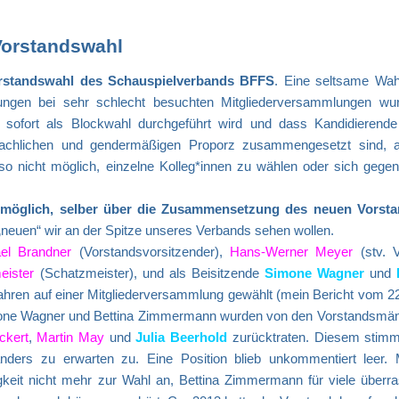
Vorstandswahl
orstandswahl des Schauspielverbands BFFS
. Eine seltsame Wah
ungen bei sehr schlecht besuchten Mitgliederversammlungen wu
 sofort als Blockwahl durchgeführt wird und dass Kandidierende
achlichen und gendermäßigen Proporz zusammengesetzt sind, a
also nicht möglich, einzelne Kolleg*innen zu wählen oder sich gegen
ht möglich, selber über die Zusammensetzung des neuen Vorst
 „neuen“ wir an der Spitze unseres Verbands sehen wollen.
el Brandner
(Vorstandsvorsitzender),
Hans-Werner Meyer
(stv. V
eister
(Schatzmeister), und als Beisitzende
Simone Wagner
und
Jahren auf einer Mitgliederversammlung gewählt (mein Bericht vom 22
one Wagner und Bettina Zimmermann wurden von den Vorstandsmän
kert
,
Martin May
und
Julia Beerhold
zurücktraten. Diesem stimm
nders zu erwarten zu. Eine Position blieb unkommentiert leer. 
tigkeit nicht mehr zur Wahl an, Bettina Zimmermann für viele überr