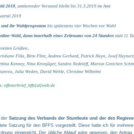
ahl 2018
, amtierender Vorstand bleibt bis 31.3.2019 im Amt
uartal 2019
en und ihr Wahlprogramm
bis spätestens vier Wochen vor Wahl
nline-Wahl, dann innerhalb eines Zeitraums von 24 Stunden
statt 11 T
ereiten Grüßen,
istiane Filla, Birte Flint, Andrea Gerhard, Patrick Heyn, Josef Heynert
ettina Kenney, Nina Kronjäger, Sandra Nedeleff, Marion Gretchen Schmi
oharova, Julia Weden, David Wehle, Christine Wilhelmi
n:
offenerbrief_bffs{at[web.de
e der
Satzung des Verbands der Stuntleute und der des Regiev
itete Satzung für den BFFS vorgestellt. Diese hatte ich für mehrer
dnung eingereicht. Der übliche Ablauf wäre gewesen, den Antrag 