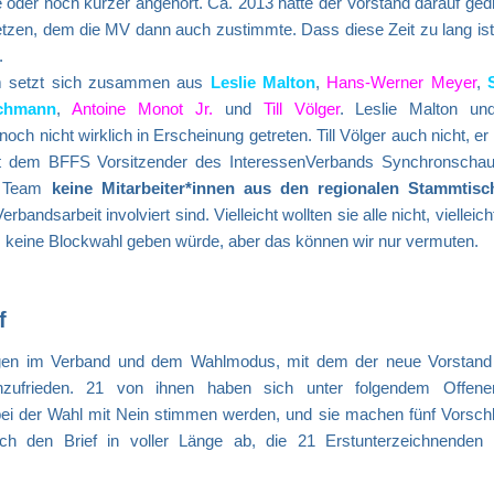
e oder noch kürzer angehört. Ca. 2013 hatte der Vorstand darauf ged
etzen, dem die MV dann auch zustimmte. Dass diese Zeit zu lang ist
.
eam setzt sich zusammen aus
Leslie Malton
,
Hans-Werner Meyer
,
schmann
,
Antoine Monot Jr.
und
Till Völger
. Leslie Malton un
icht wirklich in Erscheinung getreten. Till Völger auch nicht, er 
it dem BFFS Vorsitzender des InteressenVerbands Synchronschaus
de Team
keine Mitarbeiter*innen aus den regionalen Stammtis
andsarbeit involviert sind. Vielleicht wollten sie alle nicht, vielleich
es keine Blockwahl geben würde, aber das können wir nur vermuten.
f
ungen im Verband und dem Wahlmodus, mit dem der neue Vorstand 
nzufrieden. 21 von ihnen haben sich unter folgendem Offene
i der Wahl mit Nein stimmen werden, und sie machen fünf Vorschl
ch den Brief in voller Länge ab, die 21 Erstunterzeichnenden 