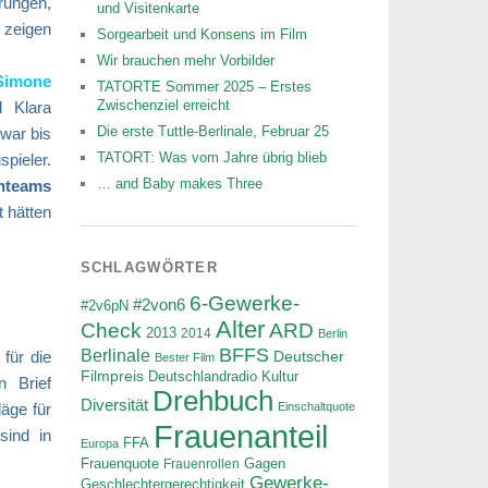
rungen,
und Visitenkarte
 zeigen
Sorgearbeit und Konsens im Film
Wir brauchen mehr Vorbilder
Simone
TATORTE Sommer 2025 – Erstes
Zwischenziel erreicht
d Klara
Die erste Tuttle-Berlinale, Februar 25
war bis
TATORT: Was vom Jahre übrig blieb
pieler.
… and Baby makes Three
chteams
t hätten
SCHLAGWÖRTER
6-Gewerke-
#2von6
#2v6pN
Alter
ARD
Check
2013
2014
Berlin
BFFS
Berlinale
für die
Deutscher
Bester Film
Filmpreis
Deutschlandradio Kultur
n Brief
Drehbuch
Diversität
äge für
Einschaltquote
Frauenanteil
sind in
FFA
Europa
Frauenquote
Frauenrollen
Gagen
Gewerke-
Geschlechtergerechtigkeit