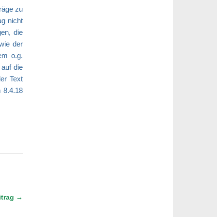
träge zu
ag nicht
gen, die
ie der
em o.g.
auf die
er Text
8.4.18
itrag →