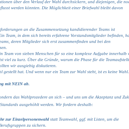
ationen über den Verlauf der Wahl durchsickern, und diejenigen, die no
flusst werden könnten. Die Möglichkeit einer Briefwahl bleibt davon
nforderungen an die Zusammensetzung kandidierender Teams ist
Ein Team, in dem sich bereits erfahrene Vorstandsmitglieder befinden, h
eams, deren Mitglieder sich erst zusammenfinden und bei den
sen.
h ein Team von sieben Menschen für so eine komplexe Aufgabe innerhalb 
st viel zu kurz. Über die Gründe, warum die Phase für die Teamaufstel
llten wir ausgiebig diskutieren.
hl gestellt hat. Und wenn nur ein Team zur Wahl steht, ist es keine Wahl.
ng mit NEIN ab.
 sondern das Wahlprozedere an sich – und uns um die Akzeptanz und Zuk
Standards ausgehöhlt werden. Wir fordern deshalb:
hr zur Einzelpersonenwahl
statt Teamwahl, ggf.
mit Listen, um die
Berufsgruppen zu sichern.